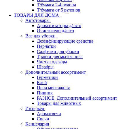
Т/бумага 2-4 рулона
Т/бумага от 5 рулонов
ТОВАРЫ ДЛЯ ДОМА
Автотовары
Ароматизаторы д/авто
Очистители д/авто
Все для уборки
Дезенфицирующие средства
Перчатки
Салфетки для уборки
Тряпки для мытья пола
Чистка одежды
Швабры
Дополнительный ассортимент
Герметики
Клей
Пена монтажная
Пикник
РАЗНОЕ_Дополнительный ассортимент
Товары для животных
Интерьер
Аромасвечи
Свечи
Канцелярия