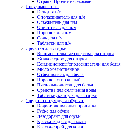
Отравы Прочие насекомые
Посудомоечные
Гель для п/м
Ополаскиватель для п/м
Освежитель для п/м
Очиститель для п/м
Порошок для п/м
Соль для п/м
Таблетки для п/м
Средства для стирки
Вспомогательные средства для стирки
Жидкое ср-во для стирки
Кондиционеры/ополаскиватели для белья
Мыло хозяйственное
Отбеливатель для белья
Порошок стиральный
Пятновыводитель для белья
Средства для смягчения воды
Таблетки, капсулы для стирки
Средства по уходу за обувью
Водооталкивающая пропитка
Губка для обуви
Дезодорант для обуви
Краска жидкая для кожи
Краска-спрей для кожи