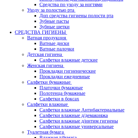
Средства по уходу за ногтями
Уходу за полостью рта
Доп средства гигиены полости рта
Зубные пасты
Зубные щетки
СРЕДСТВА ГИГИЕНЫ
Ватная продукция
Ватные диски
Ватные палочки
Детская гигиена
Салфетки влажные детские
Женская гигиена
Прокладки гигиенические
Прокладки ежедневные
Салфетки бумажные
Платочки бумажные
Полотенца бумажные
Салфетки в боксах
Салфетки влажные
Салфетки влажные Антибактериальные
Салфетки влажные д/демакияжа
Салфетки влажные д/интим гигиены
Салфетки влажные универсальные
Туалетная бумага
Влажная т/бумага