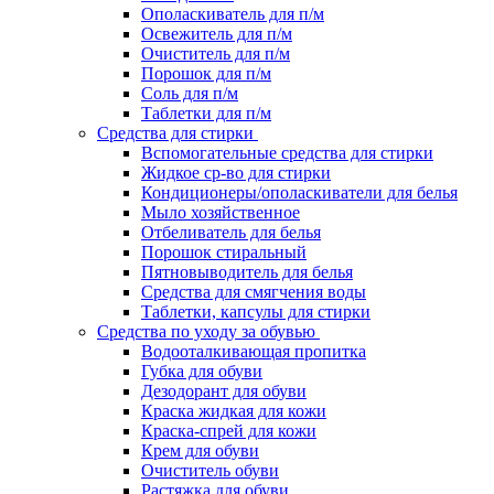
Ополаскиватель для п/м
Освежитель для п/м
Очиститель для п/м
Порошок для п/м
Соль для п/м
Таблетки для п/м
Средства для стирки
Вспомогательные средства для стирки
Жидкое ср-во для стирки
Кондиционеры/ополаскиватели для белья
Мыло хозяйственное
Отбеливатель для белья
Порошок стиральный
Пятновыводитель для белья
Средства для смягчения воды
Таблетки, капсулы для стирки
Средства по уходу за обувью
Водооталкивающая пропитка
Губка для обуви
Дезодорант для обуви
Краска жидкая для кожи
Краска-спрей для кожи
Крем для обуви
Очиститель обуви
Растяжка для обуви