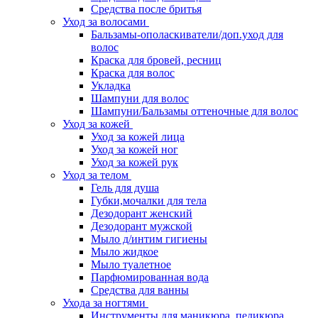
Средства после бритья
Уход за волосами
Бальзамы-ополаскиватели/доп.уход для
волос
Краска для бровей, ресниц
Краска для волос
Укладка
Шампуни для волос
Шампуни/Бальзамы оттеночные для волос
Уход за кожей
Уход за кожей лица
Уход за кожей ног
Уход за кожей рук
Уход за телом
Гель для душа
Губки,мочалки для тела
Дезодорант женский
Дезодорант мужской
Мыло д/интим гигиены
Мыло жидкое
Мыло туалетное
Парфюмированная вода
Средства для ванны
Ухода за ногтями
Инструменты для маникюра, педикюра