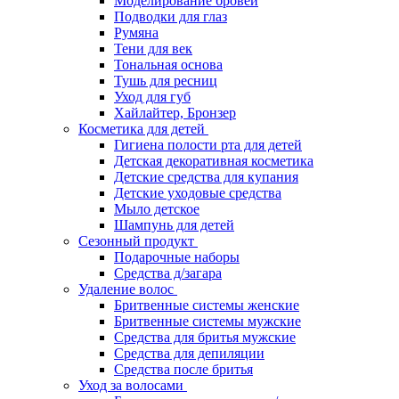
Моделирование бровей
Подводки для глаз
Румяна
Тени для век
Тональная основа
Тушь для ресниц
Уход для губ
Хайлайтер, Бронзер
Косметика для детей
Гигиена полости рта для детей
Детская декоративная косметика
Детские средства для купания
Детские уходовые средства
Мыло детское
Шампунь для детей
Сезонный продукт
Подарочные наборы
Средства д/загара
Удаление волос
Бритвенные системы женские
Бритвенные системы мужские
Средства для бритья мужские
Средства для депиляции
Средства после бритья
Уход за волосами