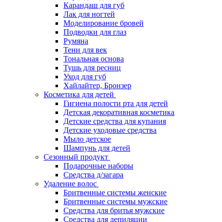
Карандаш для губ
Лак для ногтей
Моделирование бровей
Подводки для глаз
Румяна
Тени для век
Тональная основа
Тушь для ресниц
Уход для губ
Хайлайтер, Бронзер
Косметика для детей
Гигиена полости рта для детей
Детская декоративная косметика
Детские средства для купания
Детские уходовые средства
Мыло детское
Шампунь для детей
Сезонный продукт
Подарочные наборы
Средства д/загара
Удаление волос
Бритвенные системы женские
Бритвенные системы мужские
Средства для бритья мужские
Средства для депиляции