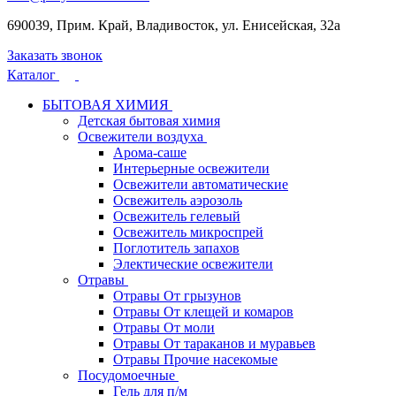
690039, Прим. Край, Владивосток, ул. Енисейская, 32а
Заказать звонок
Каталог
БЫТОВАЯ ХИМИЯ
Детская бытовая химия
Освежители воздуха
Арома-саше
Интерьерные освежители
Освежители автоматические
Освежитель аэрозоль
Освежитель гелевый
Освежитель микроспрей
Поглотитель запахов
Электические освежители
Отравы
Отравы От грызунов
Отравы От клещей и комаров
Отравы От моли
Отравы От тараканов и муравьев
Отравы Прочие насекомые
Посудомоечные
Гель для п/м