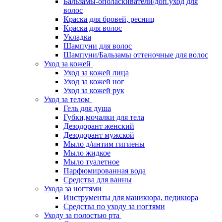
Бальзамы-ополаскиватели/доп.уход для
волос
Краска для бровей, ресниц
Краска для волос
Укладка
Шампуни для волос
Шампуни/Бальзамы оттеночные для волос
Уход за кожей
Уход за кожей лица
Уход за кожей ног
Уход за кожей рук
Уход за телом
Гель для душа
Губки,мочалки для тела
Дезодорант женский
Дезодорант мужской
Мыло д/интим гигиены
Мыло жидкое
Мыло туалетное
Парфюмированная вода
Средства для ванны
Ухода за ногтями
Инструменты для маникюра, педикюра
Средства по уходу за ногтями
Уходу за полостью рта