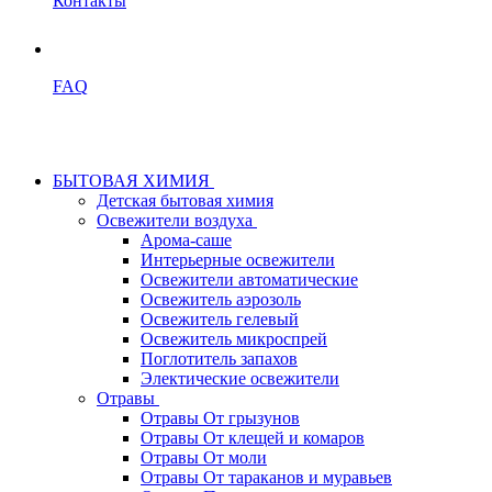
Контакты
FAQ
БЫТОВАЯ ХИМИЯ
Детская бытовая химия
Освежители воздуха
Арома-саше
Интерьерные освежители
Освежители автоматические
Освежитель аэрозоль
Освежитель гелевый
Освежитель микроспрей
Поглотитель запахов
Электические освежители
Отравы
Отравы От грызунов
Отравы От клещей и комаров
Отравы От моли
Отравы От тараканов и муравьев