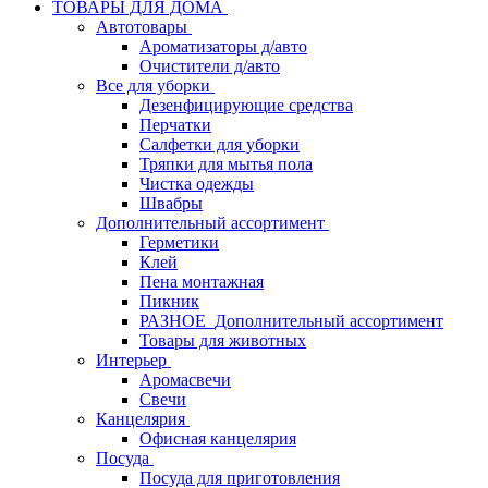
ТОВАРЫ ДЛЯ ДОМА
Автотовары
Ароматизаторы д/авто
Очистители д/авто
Все для уборки
Дезенфицирующие средства
Перчатки
Салфетки для уборки
Тряпки для мытья пола
Чистка одежды
Швабры
Дополнительный ассортимент
Герметики
Клей
Пена монтажная
Пикник
РАЗНОЕ_Дополнительный ассортимент
Товары для животных
Интерьер
Аромасвечи
Свечи
Канцелярия
Офисная канцелярия
Посуда
Посуда для приготовления