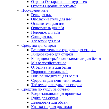
Отравы От тараканов и муравьев
Отравы Прочие насекомые
Посудомоечные
Гель для п/м
Ополаскиватель для п/м
Освежитель для п/м
Очиститель для п/м
Порошок для п/м
Соль для п/м
Таблетки для п/м
Средства для стирки
Вспомогательные средства для стирки
Жидкое ср-во для стирки
Кондиционеры/ополаскиватели для белья
Мыло хозяйственное
Отбеливатель для белья
Порошок стиральный
Пятновыводитель для белья
Средства для смягчения воды
Таблетки, капсулы для стирки
Средства по уходу за обувью
Водооталкивающая пропитка
Губка для обуви
Дезодорант для обуви
Краска жидкая для кожи