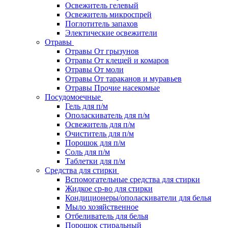
Освежитель гелевый
Освежитель микроспрей
Поглотитель запахов
Электические освежители
Отравы
Отравы От грызунов
Отравы От клещей и комаров
Отравы От моли
Отравы От тараканов и муравьев
Отравы Прочие насекомые
Посудомоечные
Гель для п/м
Ополаскиватель для п/м
Освежитель для п/м
Очиститель для п/м
Порошок для п/м
Соль для п/м
Таблетки для п/м
Средства для стирки
Вспомогательные средства для стирки
Жидкое ср-во для стирки
Кондиционеры/ополаскиватели для белья
Мыло хозяйственное
Отбеливатель для белья
Порошок стиральный