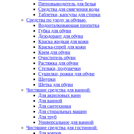
Пятновыводитель для белья
Средства для смягчения воды
Таблетки, капсулы для стирки
Средства по уходу за обувью
Водооталкивающая пропитка
Губка для обуви
Дезодорант для обуви
Краска жидкая для кожи
Краска-спрей для кожи
Крем для обуви
Очиститель обуви
Растяжка для обуви
Стельки, подушечки
Сушилки, рожки для обуви
Шнурки
Щетка для обуви
Чистящие средства для ванной
Для акриловых ванн
Для ванной
Для сантехники
Для стиральных машин
Для труб
Универсальное для ванной
Чистящие средства для гостинной
Для ковров