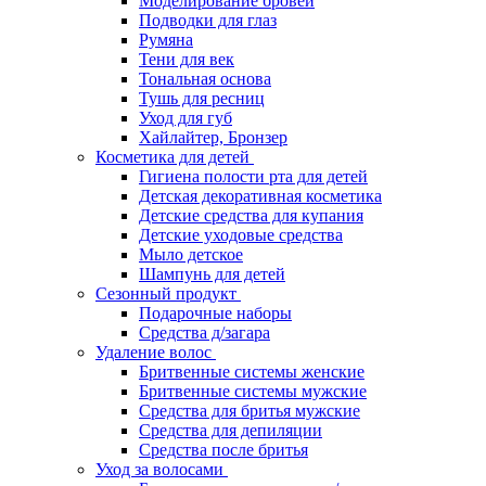
Моделирование бровей
Подводки для глаз
Румяна
Тени для век
Тональная основа
Тушь для ресниц
Уход для губ
Хайлайтер, Бронзер
Косметика для детей
Гигиена полости рта для детей
Детская декоративная косметика
Детские средства для купания
Детские уходовые средства
Мыло детское
Шампунь для детей
Сезонный продукт
Подарочные наборы
Средства д/загара
Удаление волос
Бритвенные системы женские
Бритвенные системы мужские
Средства для бритья мужские
Средства для депиляции
Средства после бритья
Уход за волосами