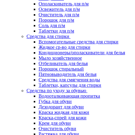
Ополаскиватель для п/м
Освежитель для п/м
Очиститель для п/м
Порошок для п/м
Соль для п/м
Таблетки для п/м
Средства для стирки
Вспомогательные средства для стирки
Жидкое ср-во для стирки
Кондиционеры/ополаскиватели для белья
Мыло хозяйственное
Отбеливатель для белья
Порошок стиральный
Пятновыводитель для белья
Средства для смягчения воды
Таблетки, капсулы для стирки
Средства по уходу за обувью
Водооталкивающая пропитка
Губка для обуви
Дезодорант для обуви
Краска жидкая для кожи
Краска-спрей для кожи
Крем для обуви
Очиститель обуви
Растяжка для обуви