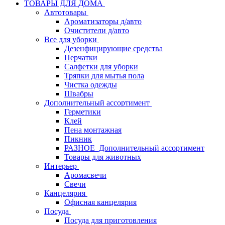
ТОВАРЫ ДЛЯ ДОМА
Автотовары
Ароматизаторы д/авто
Очистители д/авто
Все для уборки
Дезенфицирующие средства
Перчатки
Салфетки для уборки
Тряпки для мытья пола
Чистка одежды
Швабры
Дополнительный ассортимент
Герметики
Клей
Пена монтажная
Пикник
РАЗНОЕ_Дополнительный ассортимент
Товары для животных
Интерьер
Аромасвечи
Свечи
Канцелярия
Офисная канцелярия
Посуда
Посуда для приготовления