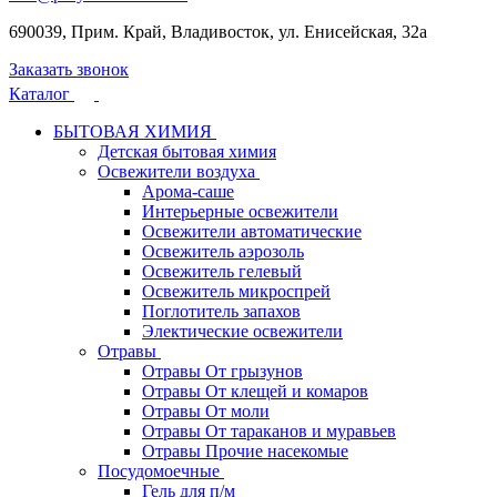
690039, Прим. Край, Владивосток, ул. Енисейская, 32а
Заказать звонок
Каталог
БЫТОВАЯ ХИМИЯ
Детская бытовая химия
Освежители воздуха
Арома-саше
Интерьерные освежители
Освежители автоматические
Освежитель аэрозоль
Освежитель гелевый
Освежитель микроспрей
Поглотитель запахов
Электические освежители
Отравы
Отравы От грызунов
Отравы От клещей и комаров
Отравы От моли
Отравы От тараканов и муравьев
Отравы Прочие насекомые
Посудомоечные
Гель для п/м