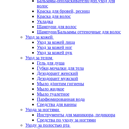
Бальзамы-ополаскиватели/доп.уход для
волос
Краска для бровей, ресниц
Краска для волос
Укладка
Шампуни для волос
Шампуни/Бальзамы оттеночные для волос
Уход за кожей
Уход за кожей лица
Уход за кожей ног
Уход за кожей рук
Уход за телом
Гель для душа
Губки,мочалки для тела
Дезодорант женский
Дезодорант мужской
Мыло д/интим гигиены
Мыло жидкое
Мыло туалетное
Парфюмированная вода
Средства для ванны
Ухода за ногтями
Инструменты для маникюра, педикюра
Средства по уходу за ногтями
Уходу за полостью рта