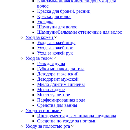
Бальзамы-ополаскиватели/доп.уход для
волос
Краска для бровей, ресниц
Краска для волос
Укладка
Шампуни для волос
Шампуни/Бальзамы оттеночные для волос
Уход за кожей
Уход за кожей лица
Уход за кожей ног
Уход за кожей рук
Уход за телом
Гель для душа
Губки,мочалки для тела
Дезодорант женский
Дезодорант мужской
Мыло д/интим гигиены
Мыло жидкое
Мыло туалетное
Парфюмированная вода
Средства для ванны
Ухода за ногтями
Инструменты для маникюра, педикюра
Средства по уходу за ногтями
Уходу за полостью рта