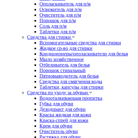
Ополаскиватель для п/м
Освежитель для п/м
Очиститель для п/м
Порошок для п/м
Соль для п/м
Таблетки для п/м
Средства для стирки
Вспомогательные средства для стирки
Жидкое ср-во для стирки
Кондиционеры/ополаскиватели для белья
Мыло хозяйственное
Отбеливатель для белья
Порошок стиральный
Пятновыводитель для белья
Средства для смягчения воды
Таблетки, капсулы для стирки
Средства по уходу за обувью
Водооталкивающая пропитка
Губка для обуви
Дезодорант для обуви
Краска жидкая для кожи
Краска-спрей для кожи
Крем для обуви
Очиститель обуви
Растяжка для обуви