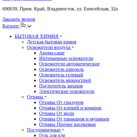
690039, Прим. Край, Владивосток, ул. Енисейская, 32а
Заказать звонок
Каталог
БЫТОВАЯ ХИМИЯ
Детская бытовая химия
Освежители воздуха
Арома-саше
Интерьерные освежители
Освежители автоматические
Освежитель аэрозоль
Освежитель гелевый
Освежитель микроспрей
Поглотитель запахов
Электические освежители
Отравы
Отравы От грызунов
Отравы От клещей и комаров
Отравы От моли
Отравы От тараканов и муравьев
Отравы Прочие насекомые
Посудомоечные
Гель для п/м