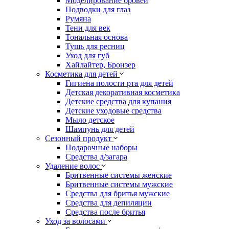
Моделирование бровей
Подводки для глаз
Румяна
Тени для век
Тональная основа
Тушь для ресниц
Уход для губ
Хайлайтер, Бронзер
Косметика для детей
Гигиена полости рта для детей
Детская декоративная косметика
Детские средства для купания
Детские уходовые средства
Мыло детское
Шампунь для детей
Сезонный продукт
Подарочные наборы
Средства д/загара
Удаление волос
Бритвенные системы женские
Бритвенные системы мужские
Средства для бритья мужские
Средства для депиляции
Средства после бритья
Уход за волосами