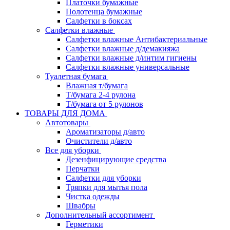
Платочки бумажные
Полотенца бумажные
Салфетки в боксах
Салфетки влажные
Салфетки влажные Антибактериальные
Салфетки влажные д/демакияжа
Салфетки влажные д/интим гигиены
Салфетки влажные универсальные
Туалетная бумага
Влажная т/бумага
Т/бумага 2-4 рулона
Т/бумага от 5 рулонов
ТОВАРЫ ДЛЯ ДОМА
Автотовары
Ароматизаторы д/авто
Очистители д/авто
Все для уборки
Дезенфицирующие средства
Перчатки
Салфетки для уборки
Тряпки для мытья пола
Чистка одежды
Швабры
Дополнительный ассортимент
Герметики