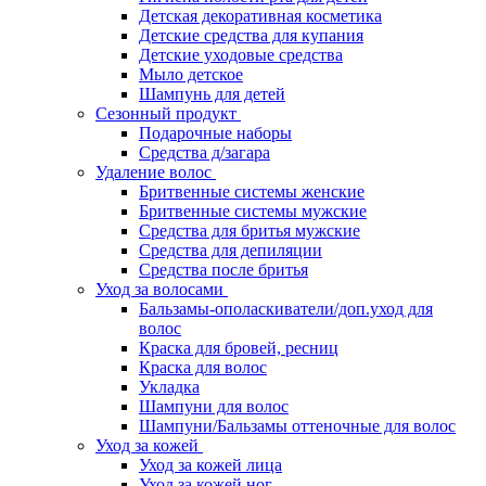
Детская декоративная косметика
Детские средства для купания
Детские уходовые средства
Мыло детское
Шампунь для детей
Сезонный продукт
Подарочные наборы
Средства д/загара
Удаление волос
Бритвенные системы женские
Бритвенные системы мужские
Средства для бритья мужские
Средства для депиляции
Средства после бритья
Уход за волосами
Бальзамы-ополаскиватели/доп.уход для
волос
Краска для бровей, ресниц
Краска для волос
Укладка
Шампуни для волос
Шампуни/Бальзамы оттеночные для волос
Уход за кожей
Уход за кожей лица
Уход за кожей ног