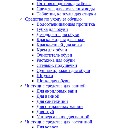
Пятновыводитель для белья
Средства для смягчения воды
Таблетки, капсулы для стирки
Средства по уходу за обувью
Водооталкивающая пропитка
Губка для обуви
Дезодорант для обуви
Краска жидкая для кожи
Краска-спрей для кожи
Крем для обуви
Очиститель обуви
Растяжка для обуви
Стельки, подушечки
Сушилки, рожки для обуви
Шнурки
Щетка для обуви
Чистящие средства для ванной
Для акриловых ванн
Для ванной
Для сантехники
Для стиральных машин
Для труб
Универсальное для ванной
Чистящие средства для гостинной
Для ковров