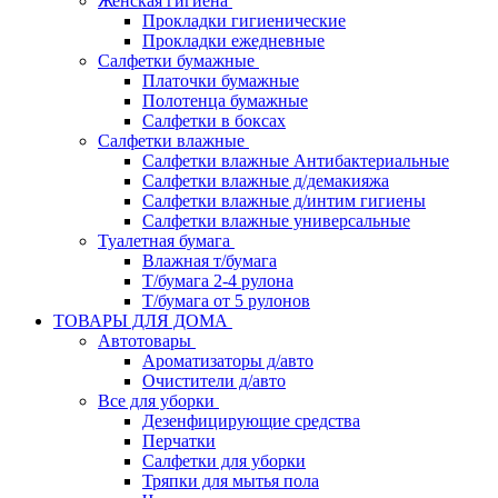
Женская гигиена
Прокладки гигиенические
Прокладки ежедневные
Салфетки бумажные
Платочки бумажные
Полотенца бумажные
Салфетки в боксах
Салфетки влажные
Салфетки влажные Антибактериальные
Салфетки влажные д/демакияжа
Салфетки влажные д/интим гигиены
Салфетки влажные универсальные
Туалетная бумага
Влажная т/бумага
Т/бумага 2-4 рулона
Т/бумага от 5 рулонов
ТОВАРЫ ДЛЯ ДОМА
Автотовары
Ароматизаторы д/авто
Очистители д/авто
Все для уборки
Дезенфицирующие средства
Перчатки
Салфетки для уборки
Тряпки для мытья пола