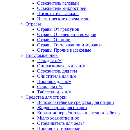
Освежитель гелевый
Освежитель микроспрей
Поглотитель запахов
Электические освежители
Отравы
Отравы От грызунов
Отравы От клещей и комаров
Отравы От моли
Отравы От тараканов и муравьев
Отравы Прочие насекомые
Посудомоечные
Гель для п/м
Ополаскиватель для п/м
Освежитель для п/м
Очиститель для п/м
Порошок для п/м
Соль для п/м
Таблетки для п/м
Средства для стирки
Вспомогательные средства для стирки
Жидкое ср-во для стирки
Кондиционеры/ополаскиватели для белья
Мыло хозяйственное
Отбеливатель для белья
Порошок стиральный