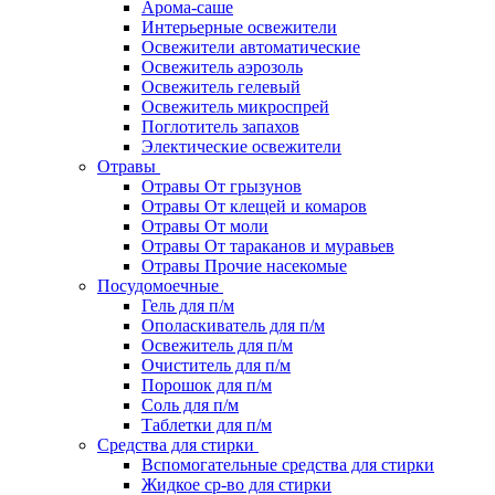
Арома-саше
Интерьерные освежители
Освежители автоматические
Освежитель аэрозоль
Освежитель гелевый
Освежитель микроспрей
Поглотитель запахов
Электические освежители
Отравы
Отравы От грызунов
Отравы От клещей и комаров
Отравы От моли
Отравы От тараканов и муравьев
Отравы Прочие насекомые
Посудомоечные
Гель для п/м
Ополаскиватель для п/м
Освежитель для п/м
Очиститель для п/м
Порошок для п/м
Соль для п/м
Таблетки для п/м
Средства для стирки
Вспомогательные средства для стирки
Жидкое ср-во для стирки