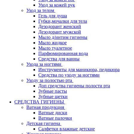
Уход за кожей рук
Уход за телом
Гель для душа
Губки,мочалки для тела
Дезодорант женский
Дезодорант мужской
Мыло д/интим гигиены
Мыло жидкое
Мыло туалетное
Парфюмированная вода
Средства для ванны
Ухода за ногтями
Инструменты для маникюра, педикюра
Средства по уходу за ногтями
Уходу за полостью рта
Доп средства гигиены полости рта
Зубные пасты
Зубные щетки
СРЕДСТВА ГИГИЕНЫ
Ватная продукция
Ватные диски
Ватные палочки
Детская гигиена
Салфетки влажные детские