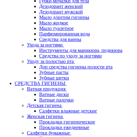
Губки,мочалки для тела
Дезодорант женский
Дезодорант мужской
Мыло д/интим гигиены
Мыло жидкое
Мыло туалетное
Парфюмированная вода
Средства для ванны
Ухода за ногтями
Инструменты для маникюра, педикюра
Средства по уходу за ногтями
Уходу за полостью рта
Доп средства гигиены полости рта
Зубные пасты
Зубные щетки
СРЕДСТВА ГИГИЕНЫ
Ватная продукция
Ватные диски
Ватные палочки
Детская гигиена
Салфетки влажные детские
Женская гигиена
Прокладки гигиенические
Прокладки ежедневные
Салфетки бумажные