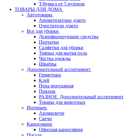
Т/бумага от 5 рулонов
ТОВАРЫ ДЛЯ ДОМА
Автотовары
Ароматизаторы д/авто
Очистители д/авто
Все для уборки
Дезенфицирующие средства
Перчатки
Салфетки для уборки
Тряпки для мытья пола
Чистка одежды
Швабры
Дополнительный ассортимент
Герметики
Клей
Пена монтажная
Пикник
РАЗНОЕ_Дополнительный ассортимент
Товары для животных
Интерьер
Аромасвечи
Свечи
Канцелярия
Офисная канцелярия
Посуда