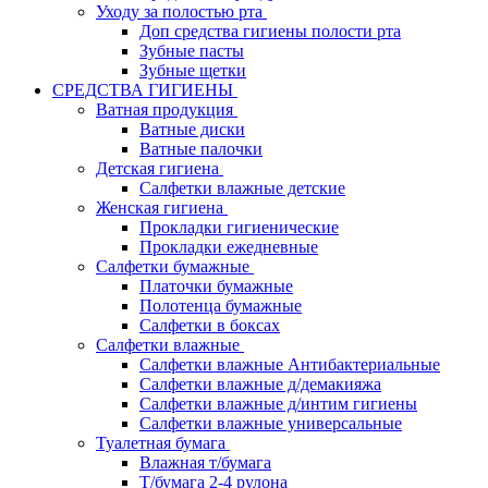
Уходу за полостью рта
Доп средства гигиены полости рта
Зубные пасты
Зубные щетки
СРЕДСТВА ГИГИЕНЫ
Ватная продукция
Ватные диски
Ватные палочки
Детская гигиена
Салфетки влажные детские
Женская гигиена
Прокладки гигиенические
Прокладки ежедневные
Салфетки бумажные
Платочки бумажные
Полотенца бумажные
Салфетки в боксах
Салфетки влажные
Салфетки влажные Антибактериальные
Салфетки влажные д/демакияжа
Салфетки влажные д/интим гигиены
Салфетки влажные универсальные
Туалетная бумага
Влажная т/бумага
Т/бумага 2-4 рулона