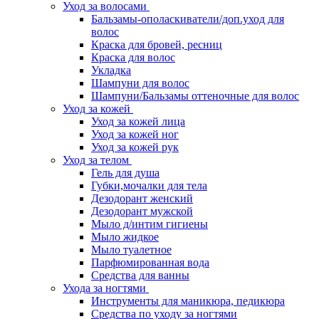
Уход за волосами
Бальзамы-ополаскиватели/доп.уход для
волос
Краска для бровей, ресниц
Краска для волос
Укладка
Шампуни для волос
Шампуни/Бальзамы оттеночные для волос
Уход за кожей
Уход за кожей лица
Уход за кожей ног
Уход за кожей рук
Уход за телом
Гель для душа
Губки,мочалки для тела
Дезодорант женский
Дезодорант мужской
Мыло д/интим гигиены
Мыло жидкое
Мыло туалетное
Парфюмированная вода
Средства для ванны
Ухода за ногтями
Инструменты для маникюра, педикюра
Средства по уходу за ногтями