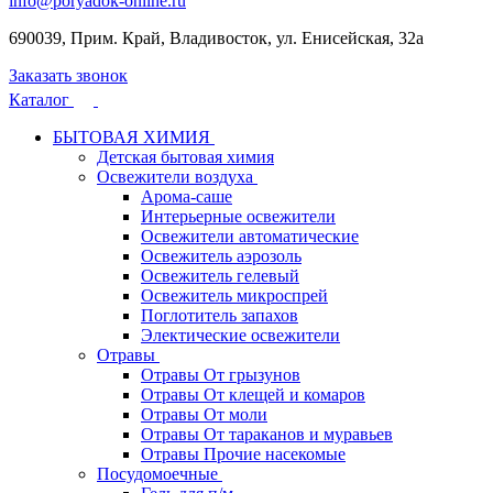
info@poryadok-online.ru
690039, Прим. Край, Владивосток, ул. Енисейская, 32а
Заказать звонок
Каталог
БЫТОВАЯ ХИМИЯ
Детская бытовая химия
Освежители воздуха
Арома-саше
Интерьерные освежители
Освежители автоматические
Освежитель аэрозоль
Освежитель гелевый
Освежитель микроспрей
Поглотитель запахов
Электические освежители
Отравы
Отравы От грызунов
Отравы От клещей и комаров
Отравы От моли
Отравы От тараканов и муравьев
Отравы Прочие насекомые
Посудомоечные