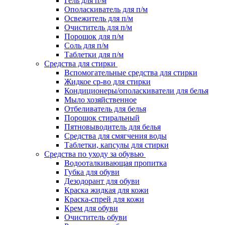
Гель для п/м
Ополаскиватель для п/м
Освежитель для п/м
Очиститель для п/м
Порошок для п/м
Соль для п/м
Таблетки для п/м
Средства для стирки
Вспомогательные средства для стирки
Жидкое ср-во для стирки
Кондиционеры/ополаскиватели для белья
Мыло хозяйственное
Отбеливатель для белья
Порошок стиральный
Пятновыводитель для белья
Средства для смягчения воды
Таблетки, капсулы для стирки
Средства по уходу за обувью
Водооталкивающая пропитка
Губка для обуви
Дезодорант для обуви
Краска жидкая для кожи
Краска-спрей для кожи
Крем для обуви
Очиститель обуви