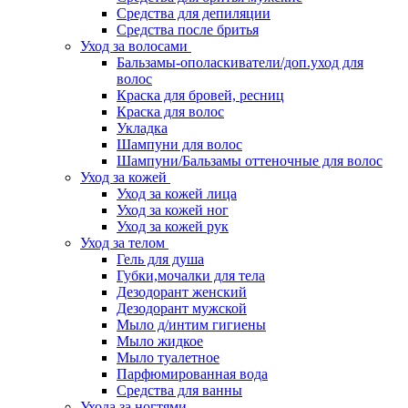
Средства для депиляции
Средства после бритья
Уход за волосами
Бальзамы-ополаскиватели/доп.уход для
волос
Краска для бровей, ресниц
Краска для волос
Укладка
Шампуни для волос
Шампуни/Бальзамы оттеночные для волос
Уход за кожей
Уход за кожей лица
Уход за кожей ног
Уход за кожей рук
Уход за телом
Гель для душа
Губки,мочалки для тела
Дезодорант женский
Дезодорант мужской
Мыло д/интим гигиены
Мыло жидкое
Мыло туалетное
Парфюмированная вода
Средства для ванны
Ухода за ногтями