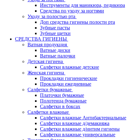
Инструменты для маникюра, педикюра
Средства по уходу за ногтями
Уходу за полостью рта
Доп средства гигиены полости рта
Зубные пасты
Зубные щетки
СРЕДСТВА ГИГИЕНЫ
Ватная продукция
Ватные диски
Ватные палочки
Детская гигиена
Салфетки влажные детские
Женская гигиена
Прокладки гигиенические
Прокладки ежедневные
Салфетки бумажные
Платочки бумажные
Полотенца бумажные
Салфетки в боксах
Салфетки влажные
Салфетки влажные Антибактериальные
Салфетки влажные д/демакияжа
Салфетки влажные д/интим гигиены
Салфетки влажные универсальные