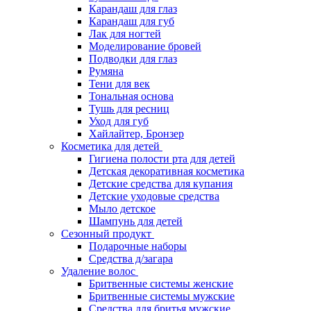
Карандаш для глаз
Карандаш для губ
Лак для ногтей
Моделирование бровей
Подводки для глаз
Румяна
Тени для век
Тональная основа
Тушь для ресниц
Уход для губ
Хайлайтер, Бронзер
Косметика для детей
Гигиена полости рта для детей
Детская декоративная косметика
Детские средства для купания
Детские уходовые средства
Мыло детское
Шампунь для детей
Сезонный продукт
Подарочные наборы
Средства д/загара
Удаление волос
Бритвенные системы женские
Бритвенные системы мужские
Средства для бритья мужские