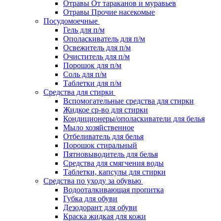
Отравы От тараканов и муравьев
Отравы Прочие насекомые
Посудомоечные
Гель для п/м
Ополаскиватель для п/м
Освежитель для п/м
Очиститель для п/м
Порошок для п/м
Соль для п/м
Таблетки для п/м
Средства для стирки
Вспомогательные средства для стирки
Жидкое ср-во для стирки
Кондиционеры/ополаскиватели для белья
Мыло хозяйственное
Отбеливатель для белья
Порошок стиральный
Пятновыводитель для белья
Средства для смягчения воды
Таблетки, капсулы для стирки
Средства по уходу за обувью
Водооталкивающая пропитка
Губка для обуви
Дезодорант для обуви
Краска жидкая для кожи