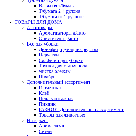
Туалетная бумага
Влажная т/бумага
Т/бумага 2-4 рулона
Т/бумага от 5 рулонов
ТОВАРЫ ДЛЯ ДОМА
Автотовары
Ароматизаторы д/авто
Очистители д/авто
Все для уборки
Дезенфицирующие средства
Перчатки
Салфетки для уборки
Тряпки для мытья пола
Чистка одежды
Швабры
Дополнительный ассортимент
Герметики
Клей
Пена монтажная
Пикник
РАЗНОЕ_Дополнительный ассортимент
Товары для животных
Интерьер
Аромасвечи
Свечи