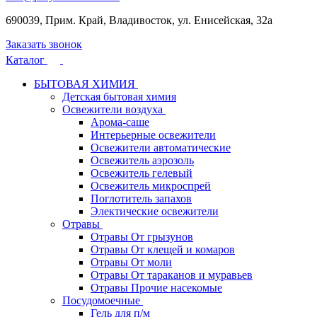
690039, Прим. Край, Владивосток, ул. Енисейская, 32а
Заказать звонок
Каталог
БЫТОВАЯ ХИМИЯ
Детская бытовая химия
Освежители воздуха
Арома-саше
Интерьерные освежители
Освежители автоматические
Освежитель аэрозоль
Освежитель гелевый
Освежитель микроспрей
Поглотитель запахов
Электические освежители
Отравы
Отравы От грызунов
Отравы От клещей и комаров
Отравы От моли
Отравы От тараканов и муравьев
Отравы Прочие насекомые
Посудомоечные
Гель для п/м