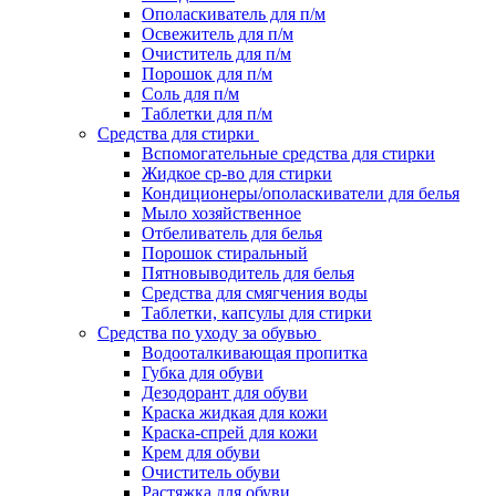
Ополаскиватель для п/м
Освежитель для п/м
Очиститель для п/м
Порошок для п/м
Соль для п/м
Таблетки для п/м
Средства для стирки
Вспомогательные средства для стирки
Жидкое ср-во для стирки
Кондиционеры/ополаскиватели для белья
Мыло хозяйственное
Отбеливатель для белья
Порошок стиральный
Пятновыводитель для белья
Средства для смягчения воды
Таблетки, капсулы для стирки
Средства по уходу за обувью
Водооталкивающая пропитка
Губка для обуви
Дезодорант для обуви
Краска жидкая для кожи
Краска-спрей для кожи
Крем для обуви
Очиститель обуви
Растяжка для обуви