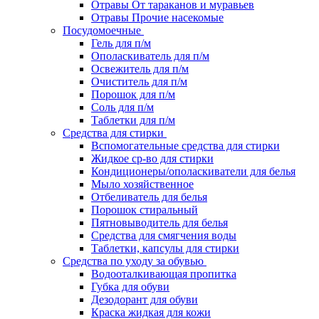
Отравы От тараканов и муравьев
Отравы Прочие насекомые
Посудомоечные
Гель для п/м
Ополаскиватель для п/м
Освежитель для п/м
Очиститель для п/м
Порошок для п/м
Соль для п/м
Таблетки для п/м
Средства для стирки
Вспомогательные средства для стирки
Жидкое ср-во для стирки
Кондиционеры/ополаскиватели для белья
Мыло хозяйственное
Отбеливатель для белья
Порошок стиральный
Пятновыводитель для белья
Средства для смягчения воды
Таблетки, капсулы для стирки
Средства по уходу за обувью
Водооталкивающая пропитка
Губка для обуви
Дезодорант для обуви
Краска жидкая для кожи