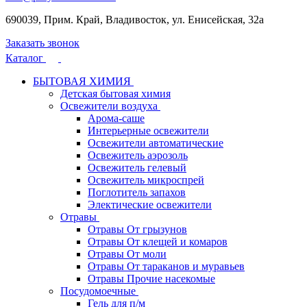
690039, Прим. Край, Владивосток, ул. Енисейская, 32а
Заказать звонок
Каталог
БЫТОВАЯ ХИМИЯ
Детская бытовая химия
Освежители воздуха
Арома-саше
Интерьерные освежители
Освежители автоматические
Освежитель аэрозоль
Освежитель гелевый
Освежитель микроспрей
Поглотитель запахов
Электические освежители
Отравы
Отравы От грызунов
Отравы От клещей и комаров
Отравы От моли
Отравы От тараканов и муравьев
Отравы Прочие насекомые
Посудомоечные
Гель для п/м