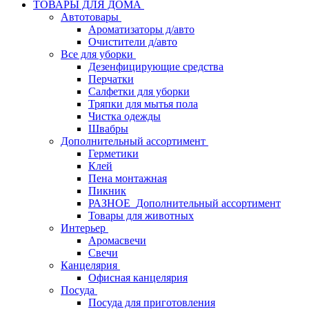
ТОВАРЫ ДЛЯ ДОМА
Автотовары
Ароматизаторы д/авто
Очистители д/авто
Все для уборки
Дезенфицирующие средства
Перчатки
Салфетки для уборки
Тряпки для мытья пола
Чистка одежды
Швабры
Дополнительный ассортимент
Герметики
Клей
Пена монтажная
Пикник
РАЗНОЕ_Дополнительный ассортимент
Товары для животных
Интерьер
Аромасвечи
Свечи
Канцелярия
Офисная канцелярия
Посуда
Посуда для приготовления