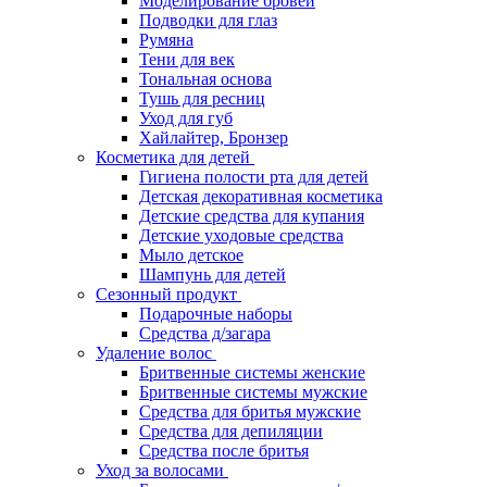
Моделирование бровей
Подводки для глаз
Румяна
Тени для век
Тональная основа
Тушь для ресниц
Уход для губ
Хайлайтер, Бронзер
Косметика для детей
Гигиена полости рта для детей
Детская декоративная косметика
Детские средства для купания
Детские уходовые средства
Мыло детское
Шампунь для детей
Сезонный продукт
Подарочные наборы
Средства д/загара
Удаление волос
Бритвенные системы женские
Бритвенные системы мужские
Средства для бритья мужские
Средства для депиляции
Средства после бритья
Уход за волосами