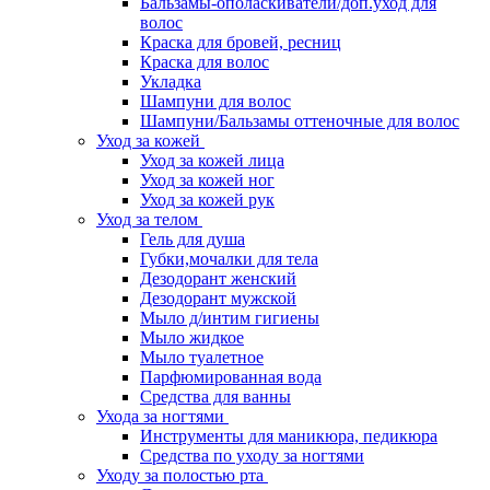
Бальзамы-ополаскиватели/доп.уход для
волос
Краска для бровей, ресниц
Краска для волос
Укладка
Шампуни для волос
Шампуни/Бальзамы оттеночные для волос
Уход за кожей
Уход за кожей лица
Уход за кожей ног
Уход за кожей рук
Уход за телом
Гель для душа
Губки,мочалки для тела
Дезодорант женский
Дезодорант мужской
Мыло д/интим гигиены
Мыло жидкое
Мыло туалетное
Парфюмированная вода
Средства для ванны
Ухода за ногтями
Инструменты для маникюра, педикюра
Средства по уходу за ногтями
Уходу за полостью рта