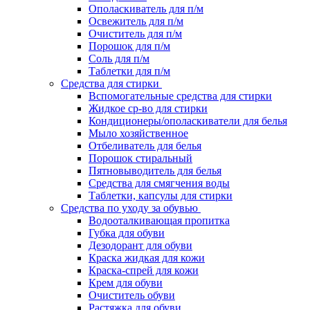
Ополаскиватель для п/м
Освежитель для п/м
Очиститель для п/м
Порошок для п/м
Соль для п/м
Таблетки для п/м
Средства для стирки
Вспомогательные средства для стирки
Жидкое ср-во для стирки
Кондиционеры/ополаскиватели для белья
Мыло хозяйственное
Отбеливатель для белья
Порошок стиральный
Пятновыводитель для белья
Средства для смягчения воды
Таблетки, капсулы для стирки
Средства по уходу за обувью
Водооталкивающая пропитка
Губка для обуви
Дезодорант для обуви
Краска жидкая для кожи
Краска-спрей для кожи
Крем для обуви
Очиститель обуви
Растяжка для обуви