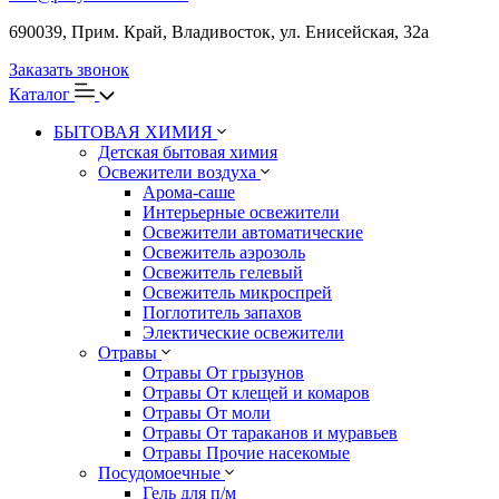
690039, Прим. Край, Владивосток, ул. Енисейская, 32а
Заказать звонок
Каталог
БЫТОВАЯ ХИМИЯ
Детская бытовая химия
Освежители воздуха
Арома-саше
Интерьерные освежители
Освежители автоматические
Освежитель аэрозоль
Освежитель гелевый
Освежитель микроспрей
Поглотитель запахов
Электические освежители
Отравы
Отравы От грызунов
Отравы От клещей и комаров
Отравы От моли
Отравы От тараканов и муравьев
Отравы Прочие насекомые
Посудомоечные
Гель для п/м