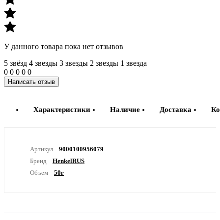
У данного товара пока нет отзывов
5 звёзд
4 звeзды
3 звeзды
2 звeзды
1 звeзда
0
0
0
0
0
Написать отзыв
Характеристики
Наличие
Доставка
Ко
Артикул
9000100956079
Бренд
HenkelRUS
Объем
50г