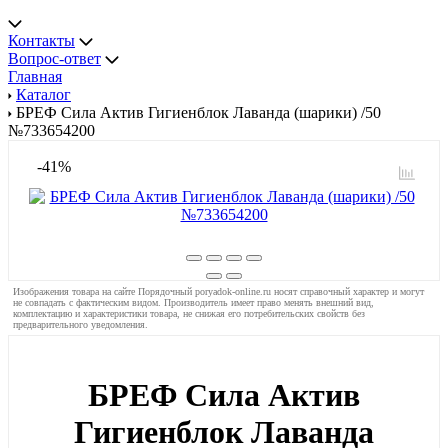
Контакты
Вопрос-ответ
Главная
Каталог
БРЕФ Сила Актив Гигиенблок Лаванда (шарики) /50
№733654200
-41%
Изображения товара на сайте Порядочный poryadok-online.ru носят справочный характер и могут
не совпадать с фактическим видом. Производитель имеет право менять внешний вид,
комплектацию и характеристики товара, не снижая его потребительских свойств без
предварительного уведомления.
БРЕФ Сила Актив
Гигиенблок Лаванда