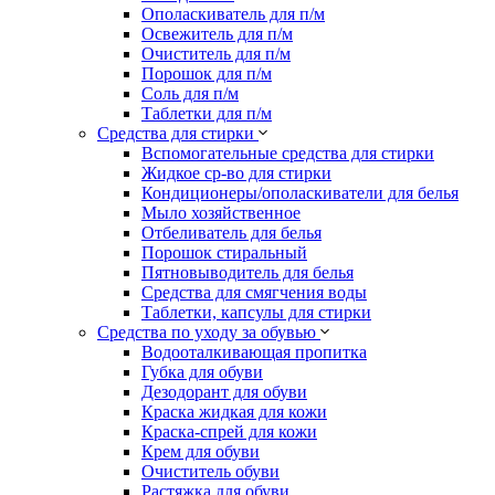
Ополаскиватель для п/м
Освежитель для п/м
Очиститель для п/м
Порошок для п/м
Соль для п/м
Таблетки для п/м
Средства для стирки
Вспомогательные средства для стирки
Жидкое ср-во для стирки
Кондиционеры/ополаскиватели для белья
Мыло хозяйственное
Отбеливатель для белья
Порошок стиральный
Пятновыводитель для белья
Средства для смягчения воды
Таблетки, капсулы для стирки
Средства по уходу за обувью
Водооталкивающая пропитка
Губка для обуви
Дезодорант для обуви
Краска жидкая для кожи
Краска-спрей для кожи
Крем для обуви
Очиститель обуви
Растяжка для обуви