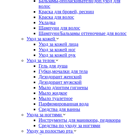
Бальзамы-ополаскиватели/доп.уход для
волос
Краска для бровей, ресниц
Краска для волос
Укладка
Шампуни для волос
Шампуни/Бальзамы оттеночные для волос
Уход за кожей
Уход за кожей лица
Уход за кожей ног
Уход за кожей рук
Уход за телом
Гель для душа
Губки,мочалки для тела
Дезодорант женский
Дезодорант мужской
Мыло д/интим гигиены
Мыло жидкое
Мыло туалетное
Парфюмированная вода
Средства для ванны
Ухода за ногтями
Инструменты для маникюра, педикюра
Средства по уходу за ногтями
Уходу за полостью рта