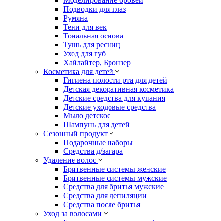
Моделирование бровей
Подводки для глаз
Румяна
Тени для век
Тональная основа
Тушь для ресниц
Уход для губ
Хайлайтер, Бронзер
Косметика для детей
Гигиена полости рта для детей
Детская декоративная косметика
Детские средства для купания
Детские уходовые средства
Мыло детское
Шампунь для детей
Сезонный продукт
Подарочные наборы
Средства д/загара
Удаление волос
Бритвенные системы женские
Бритвенные системы мужские
Средства для бритья мужские
Средства для депиляции
Средства после бритья
Уход за волосами