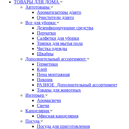
ТОВАРЫ ДЛЯ ДОМА
Автотовары
Ароматизаторы д/авто
Очистители д/авто
Все для уборки
Дезенфицирующие средства
Перчатки
Салфетки для уборки
Тряпки для мытья пола
Чистка одежды
Швабры
Дополнительный ассортимент
Герметики
Клей
Пена монтажная
Пикник
РАЗНОЕ_Дополнительный ассортимент
Товары для животных
Интерьер
Аромасвечи
Свечи
Канцелярия
Офисная канцелярия
Посуда
Посуда для приготовления