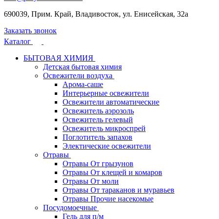
690039, Прим. Край, Владивосток, ул. Енисейская, 32а
Заказать звонок
Каталог
БЫТОВАЯ ХИМИЯ
Детская бытовая химия
Освежители воздуха
Арома-саше
Интерьерные освежители
Освежители автоматические
Освежитель аэрозоль
Освежитель гелевый
Освежитель микроспрей
Поглотитель запахов
Электические освежители
Отравы
Отравы От грызунов
Отравы От клещей и комаров
Отравы От моли
Отравы От тараканов и муравьев
Отравы Прочие насекомые
Посудомоечные
Гель для п/м