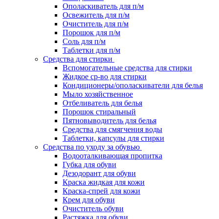
Ополаскиватель для п/м
Освежитель для п/м
Очиститель для п/м
Порошок для п/м
Соль для п/м
Таблетки для п/м
Средства для стирки
Вспомогательные средства для стирки
Жидкое ср-во для стирки
Кондиционеры/ополаскиватели для белья
Мыло хозяйственное
Отбеливатель для белья
Порошок стиральный
Пятновыводитель для белья
Средства для смягчения воды
Таблетки, капсулы для стирки
Средства по уходу за обувью
Водооталкивающая пропитка
Губка для обуви
Дезодорант для обуви
Краска жидкая для кожи
Краска-спрей для кожи
Крем для обуви
Очиститель обуви
Растяжка для обуви