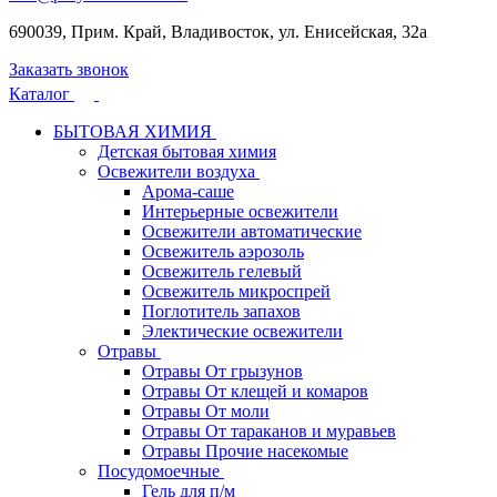
690039, Прим. Край, Владивосток, ул. Енисейская, 32а
Заказать звонок
Каталог
БЫТОВАЯ ХИМИЯ
Детская бытовая химия
Освежители воздуха
Арома-саше
Интерьерные освежители
Освежители автоматические
Освежитель аэрозоль
Освежитель гелевый
Освежитель микроспрей
Поглотитель запахов
Электические освежители
Отравы
Отравы От грызунов
Отравы От клещей и комаров
Отравы От моли
Отравы От тараканов и муравьев
Отравы Прочие насекомые
Посудомоечные
Гель для п/м