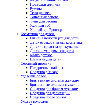
Моделирование бровей
Подводки для глаз
Румяна
Тени для век
Тональная основа
Тушь для ресниц
Уход для губ
Хайлайтер, Бронзер
Косметика для детей
Гигиена полости рта для детей
Детская декоративная косметика
Детские средства для купания
Детские уходовые средства
Мыло детское
Шампунь для детей
Сезонный продукт
Подарочные наборы
Средства д/загара
Удаление волос
Бритвенные системы женские
Бритвенные системы мужские
Средства для бритья мужские
Средства для депиляции
Средства после бритья
Уход за волосами