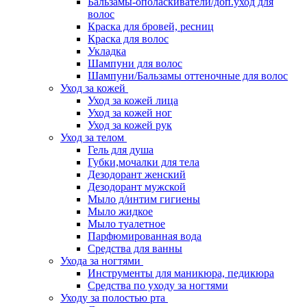
Бальзамы-ополаскиватели/доп.уход для
волос
Краска для бровей, ресниц
Краска для волос
Укладка
Шампуни для волос
Шампуни/Бальзамы оттеночные для волос
Уход за кожей
Уход за кожей лица
Уход за кожей ног
Уход за кожей рук
Уход за телом
Гель для душа
Губки,мочалки для тела
Дезодорант женский
Дезодорант мужской
Мыло д/интим гигиены
Мыло жидкое
Мыло туалетное
Парфюмированная вода
Средства для ванны
Ухода за ногтями
Инструменты для маникюра, педикюра
Средства по уходу за ногтями
Уходу за полостью рта