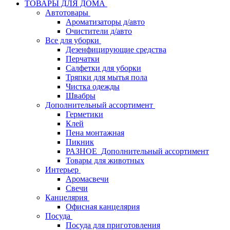
ТОВАРЫ ДЛЯ ДОМА
Автотовары
Ароматизаторы д/авто
Очистители д/авто
Все для уборки
Дезенфицирующие средства
Перчатки
Салфетки для уборки
Тряпки для мытья пола
Чистка одежды
Швабры
Дополнительный ассортимент
Герметики
Клей
Пена монтажная
Пикник
РАЗНОЕ_Дополнительный ассортимент
Товары для животных
Интерьер
Аромасвечи
Свечи
Канцелярия
Офисная канцелярия
Посуда
Посуда для приготовления