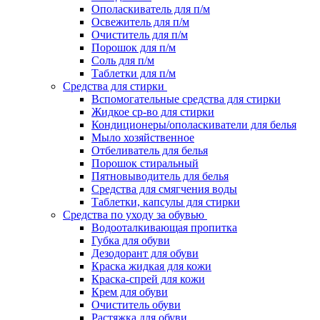
Ополаскиватель для п/м
Освежитель для п/м
Очиститель для п/м
Порошок для п/м
Соль для п/м
Таблетки для п/м
Средства для стирки
Вспомогательные средства для стирки
Жидкое ср-во для стирки
Кондиционеры/ополаскиватели для белья
Мыло хозяйственное
Отбеливатель для белья
Порошок стиральный
Пятновыводитель для белья
Средства для смягчения воды
Таблетки, капсулы для стирки
Средства по уходу за обувью
Водооталкивающая пропитка
Губка для обуви
Дезодорант для обуви
Краска жидкая для кожи
Краска-спрей для кожи
Крем для обуви
Очиститель обуви
Растяжка для обуви