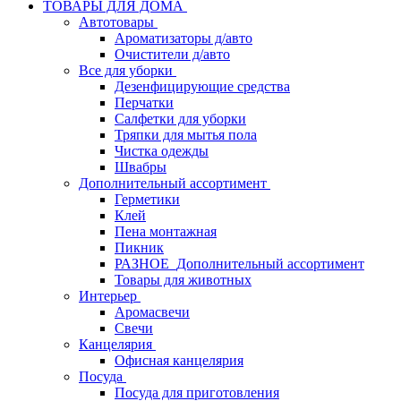
ТОВАРЫ ДЛЯ ДОМА
Автотовары
Ароматизаторы д/авто
Очистители д/авто
Все для уборки
Дезенфицирующие средства
Перчатки
Салфетки для уборки
Тряпки для мытья пола
Чистка одежды
Швабры
Дополнительный ассортимент
Герметики
Клей
Пена монтажная
Пикник
РАЗНОЕ_Дополнительный ассортимент
Товары для животных
Интерьер
Аромасвечи
Свечи
Канцелярия
Офисная канцелярия
Посуда
Посуда для приготовления