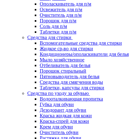
Ополаскиватель для п/м
Освежитель для п/м
Очиститель для п/м
Порошок для п/м
Соль для п/м
Таблетки для п/м
Средства для стирки
Вспомогательные средства для стирки
Жидкое ср-во для стирки
Кондиционеры/ополаскиватели для белья
Мыло хозяйственное
Отбеливатель для белья
Порошок стиральный
Пятновыводитель для белья
Средства для смягчения воды
Таблетки, капсулы для стирки
Средства по уходу за обувью
Водооталкивающая пропитка
Губка для обуви
Дезодорант для обуви
Краска жидкая для кожи
Краска-спрей для кожи
Крем для обуви
Очиститель обуви
Растяжка для обуви