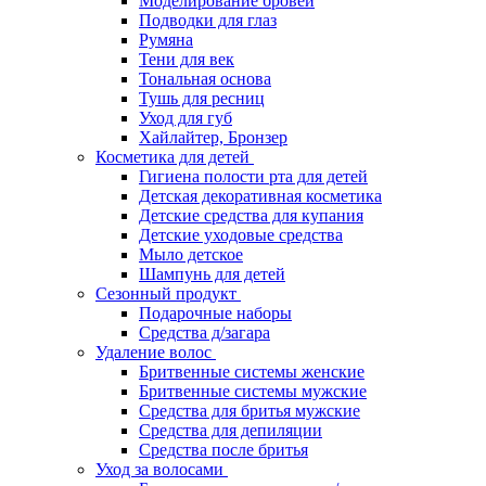
Моделирование бровей
Подводки для глаз
Румяна
Тени для век
Тональная основа
Тушь для ресниц
Уход для губ
Хайлайтер, Бронзер
Косметика для детей
Гигиена полости рта для детей
Детская декоративная косметика
Детские средства для купания
Детские уходовые средства
Мыло детское
Шампунь для детей
Сезонный продукт
Подарочные наборы
Средства д/загара
Удаление волос
Бритвенные системы женские
Бритвенные системы мужские
Средства для бритья мужские
Средства для депиляции
Средства после бритья
Уход за волосами