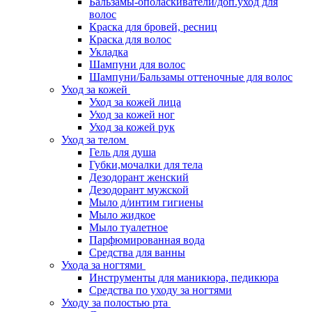
Бальзамы-ополаскиватели/доп.уход для
волос
Краска для бровей, ресниц
Краска для волос
Укладка
Шампуни для волос
Шампуни/Бальзамы оттеночные для волос
Уход за кожей
Уход за кожей лица
Уход за кожей ног
Уход за кожей рук
Уход за телом
Гель для душа
Губки,мочалки для тела
Дезодорант женский
Дезодорант мужской
Мыло д/интим гигиены
Мыло жидкое
Мыло туалетное
Парфюмированная вода
Средства для ванны
Ухода за ногтями
Инструменты для маникюра, педикюра
Средства по уходу за ногтями
Уходу за полостью рта