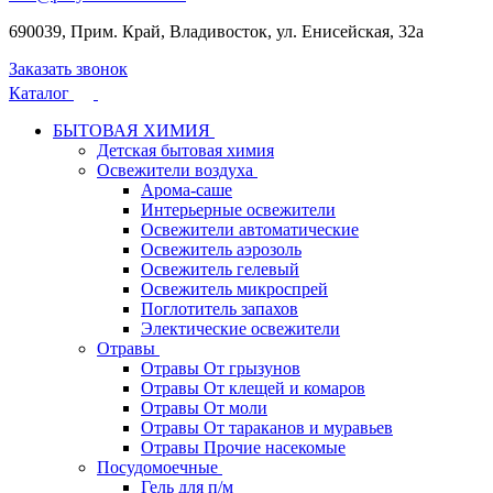
690039, Прим. Край, Владивосток, ул. Енисейская, 32а
Заказать звонок
Каталог
БЫТОВАЯ ХИМИЯ
Детская бытовая химия
Освежители воздуха
Арома-саше
Интерьерные освежители
Освежители автоматические
Освежитель аэрозоль
Освежитель гелевый
Освежитель микроспрей
Поглотитель запахов
Электические освежители
Отравы
Отравы От грызунов
Отравы От клещей и комаров
Отравы От моли
Отравы От тараканов и муравьев
Отравы Прочие насекомые
Посудомоечные
Гель для п/м