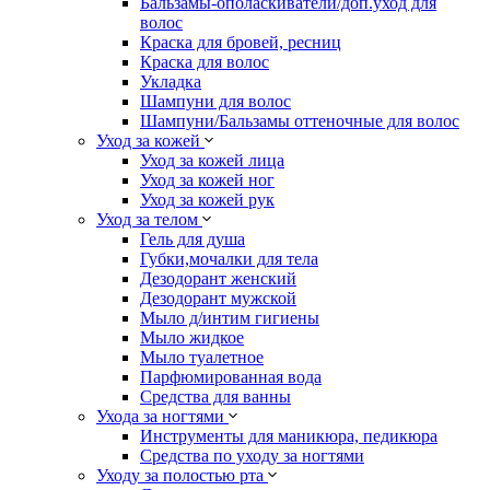
Бальзамы-ополаскиватели/доп.уход для
волос
Краска для бровей, ресниц
Краска для волос
Укладка
Шампуни для волос
Шампуни/Бальзамы оттеночные для волос
Уход за кожей
Уход за кожей лица
Уход за кожей ног
Уход за кожей рук
Уход за телом
Гель для душа
Губки,мочалки для тела
Дезодорант женский
Дезодорант мужской
Мыло д/интим гигиены
Мыло жидкое
Мыло туалетное
Парфюмированная вода
Средства для ванны
Ухода за ногтями
Инструменты для маникюра, педикюра
Средства по уходу за ногтями
Уходу за полостью рта