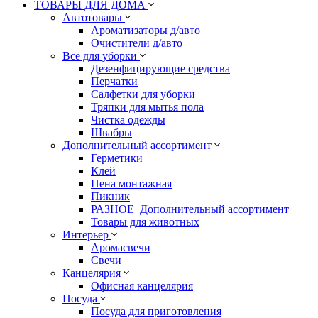
ТОВАРЫ ДЛЯ ДОМА
Автотовары
Ароматизаторы д/авто
Очистители д/авто
Все для уборки
Дезенфицирующие средства
Перчатки
Салфетки для уборки
Тряпки для мытья пола
Чистка одежды
Швабры
Дополнительный ассортимент
Герметики
Клей
Пена монтажная
Пикник
РАЗНОЕ_Дополнительный ассортимент
Товары для животных
Интерьер
Аромасвечи
Свечи
Канцелярия
Офисная канцелярия
Посуда
Посуда для приготовления