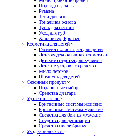
Моделирование бровей
Подводки для глаз
Румяна
Тени для век
Тональная основа
Тушь для ресниц
Уход для губ
Хайлайтер, Бронзер
Косметика для детей
Гигиена полости рта для детей
Детская декоративная косметика
Детские средства для купания
Детские уходовые средства
Мыло детское
Шампунь для детей
Сезонный продукт
Подарочные наборы
Средства д/загара
Удаление волос
Бритвенные системы женские
Бритвенные системы мужские
Средства для бритья мужские
Средства для депиляции
Средства после бритья
Уход за волосами