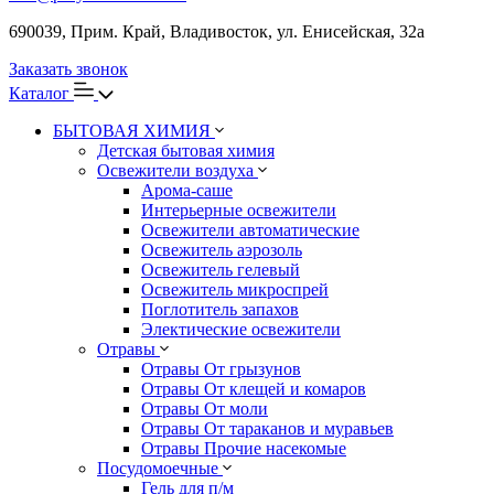
690039, Прим. Край, Владивосток, ул. Енисейская, 32а
Заказать звонок
Каталог
БЫТОВАЯ ХИМИЯ
Детская бытовая химия
Освежители воздуха
Арома-саше
Интерьерные освежители
Освежители автоматические
Освежитель аэрозоль
Освежитель гелевый
Освежитель микроспрей
Поглотитель запахов
Электические освежители
Отравы
Отравы От грызунов
Отравы От клещей и комаров
Отравы От моли
Отравы От тараканов и муравьев
Отравы Прочие насекомые
Посудомоечные
Гель для п/м