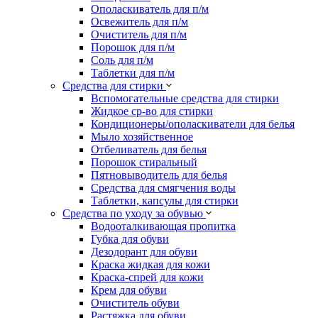
Ополаскиватель для п/м
Освежитель для п/м
Очиститель для п/м
Порошок для п/м
Соль для п/м
Таблетки для п/м
Средства для стирки
Вспомогательные средства для стирки
Жидкое ср-во для стирки
Кондиционеры/ополаскиватели для белья
Мыло хозяйственное
Отбеливатель для белья
Порошок стиральный
Пятновыводитель для белья
Средства для смягчения воды
Таблетки, капсулы для стирки
Средства по уходу за обувью
Водооталкивающая пропитка
Губка для обуви
Дезодорант для обуви
Краска жидкая для кожи
Краска-спрей для кожи
Крем для обуви
Очиститель обуви
Растяжка для обуви