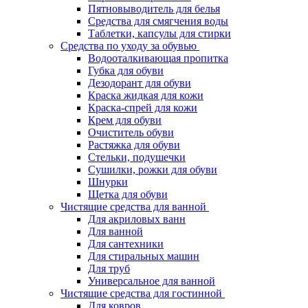
Пятновыводитель для белья
Средства для смягчения воды
Таблетки, капсулы для стирки
Средства по уходу за обувью
Водооталкивающая пропитка
Губка для обуви
Дезодорант для обуви
Краска жидкая для кожи
Краска-спрей для кожи
Крем для обуви
Очиститель обуви
Растяжка для обуви
Стельки, подушечки
Сушилки, рожки для обуви
Шнурки
Щетка для обуви
Чистящие средства для ванной
Для акриловых ванн
Для ванной
Для сантехники
Для стиральных машин
Для труб
Универсальное для ванной
Чистящие средства для гостинной
Для ковров