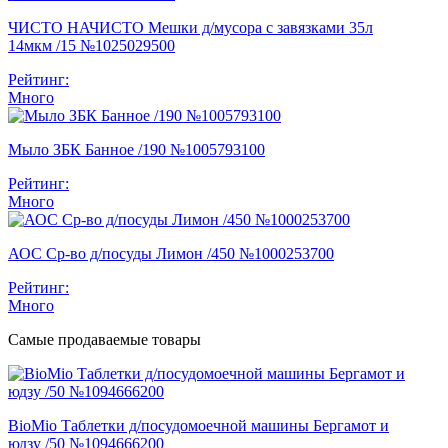
ЧИСТО НАЧИСТО Мешки д/мусора с завязками 35л
14мкм /15 №1025029500
Рейтинг:
Много
Мыло ЗБК Банное /190 №1005793100
Рейтинг:
Много
АОС Ср-во д/посуды Лимон /450 №1000253700
Рейтинг:
Много
Самые продаваемые товары
BioMio Таблетки д/посудомоечной машины Бергамот и
юдзу /50 №1094666200