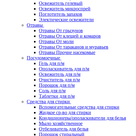
Освежитель гелевый
Освежитель микроспрей
Поглотитель запахов
Электические освежители
Отравы
Отравы От грызунов
Отравы От клещей и комаров
Отравы От моли
Отравы От тараканов и муравьев
Отравы Прочие насекомые
Посудомоечные
Гель для п/м
Ополаскиватель для п/м
Освежитель для п/м
Очиститель для п/м
Порошок для п/м
Соль для п/м
Таблетки для п/м
Средства для стирки
Вспомогательные средства для стирки
Жидкое ср-во для стирки
Кондиционеры/ополаскиватели для белья
Мыло хозяйственное
Отбеливатель для белья
Порошок стиральный