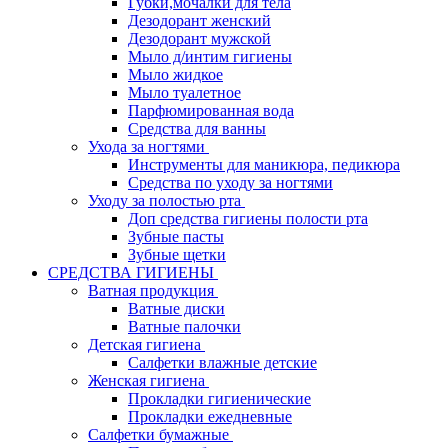
Губки,мочалки для тела
Дезодорант женский
Дезодорант мужской
Мыло д/интим гигиены
Мыло жидкое
Мыло туалетное
Парфюмированная вода
Средства для ванны
Ухода за ногтями
Инструменты для маникюра, педикюра
Средства по уходу за ногтями
Уходу за полостью рта
Доп средства гигиены полости рта
Зубные пасты
Зубные щетки
СРЕДСТВА ГИГИЕНЫ
Ватная продукция
Ватные диски
Ватные палочки
Детская гигиена
Салфетки влажные детские
Женская гигиена
Прокладки гигиенические
Прокладки ежедневные
Салфетки бумажные