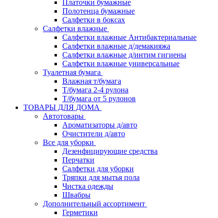
Платочки бумажные
Полотенца бумажные
Салфетки в боксах
Салфетки влажные
Салфетки влажные Антибактериальные
Салфетки влажные д/демакияжа
Салфетки влажные д/интим гигиены
Салфетки влажные универсальные
Туалетная бумага
Влажная т/бумага
Т/бумага 2-4 рулона
Т/бумага от 5 рулонов
ТОВАРЫ ДЛЯ ДОМА
Автотовары
Ароматизаторы д/авто
Очистители д/авто
Все для уборки
Дезенфицирующие средства
Перчатки
Салфетки для уборки
Тряпки для мытья пола
Чистка одежды
Швабры
Дополнительный ассортимент
Герметики