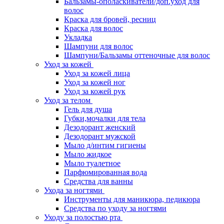
Бальзамы-ополаскиватели/доп.уход для
волос
Краска для бровей, ресниц
Краска для волос
Укладка
Шампуни для волос
Шампуни/Бальзамы оттеночные для волос
Уход за кожей
Уход за кожей лица
Уход за кожей ног
Уход за кожей рук
Уход за телом
Гель для душа
Губки,мочалки для тела
Дезодорант женский
Дезодорант мужской
Мыло д/интим гигиены
Мыло жидкое
Мыло туалетное
Парфюмированная вода
Средства для ванны
Ухода за ногтями
Инструменты для маникюра, педикюра
Средства по уходу за ногтями
Уходу за полостью рта