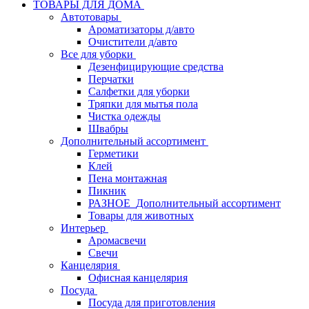
ТОВАРЫ ДЛЯ ДОМА
Автотовары
Ароматизаторы д/авто
Очистители д/авто
Все для уборки
Дезенфицирующие средства
Перчатки
Салфетки для уборки
Тряпки для мытья пола
Чистка одежды
Швабры
Дополнительный ассортимент
Герметики
Клей
Пена монтажная
Пикник
РАЗНОЕ_Дополнительный ассортимент
Товары для животных
Интерьер
Аромасвечи
Свечи
Канцелярия
Офисная канцелярия
Посуда
Посуда для приготовления