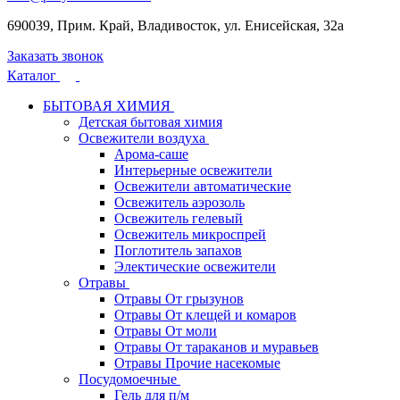
690039, Прим. Край, Владивосток, ул. Енисейская, 32а
Заказать звонок
Каталог
БЫТОВАЯ ХИМИЯ
Детская бытовая химия
Освежители воздуха
Арома-саше
Интерьерные освежители
Освежители автоматические
Освежитель аэрозоль
Освежитель гелевый
Освежитель микроспрей
Поглотитель запахов
Электические освежители
Отравы
Отравы От грызунов
Отравы От клещей и комаров
Отравы От моли
Отравы От тараканов и муравьев
Отравы Прочие насекомые
Посудомоечные
Гель для п/м