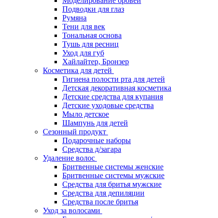
Моделирование бровей
Подводки для глаз
Румяна
Тени для век
Тональная основа
Тушь для ресниц
Уход для губ
Хайлайтер, Бронзер
Косметика для детей
Гигиена полости рта для детей
Детская декоративная косметика
Детские средства для купания
Детские уходовые средства
Мыло детское
Шампунь для детей
Сезонный продукт
Подарочные наборы
Средства д/загара
Удаление волос
Бритвенные системы женские
Бритвенные системы мужские
Средства для бритья мужские
Средства для депиляции
Средства после бритья
Уход за волосами