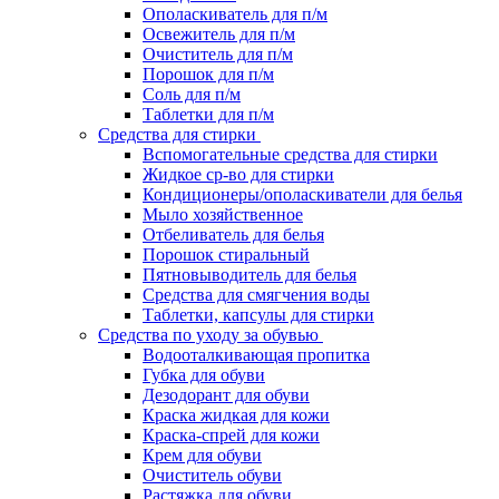
Ополаскиватель для п/м
Освежитель для п/м
Очиститель для п/м
Порошок для п/м
Соль для п/м
Таблетки для п/м
Средства для стирки
Вспомогательные средства для стирки
Жидкое ср-во для стирки
Кондиционеры/ополаскиватели для белья
Мыло хозяйственное
Отбеливатель для белья
Порошок стиральный
Пятновыводитель для белья
Средства для смягчения воды
Таблетки, капсулы для стирки
Средства по уходу за обувью
Водооталкивающая пропитка
Губка для обуви
Дезодорант для обуви
Краска жидкая для кожи
Краска-спрей для кожи
Крем для обуви
Очиститель обуви
Растяжка для обуви