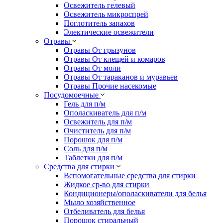
Освежитель гелевый
Освежитель микроспрей
Поглотитель запахов
Электические освежители
Отравы
Отравы От грызунов
Отравы От клещей и комаров
Отравы От моли
Отравы От тараканов и муравьев
Отравы Прочие насекомые
Посудомоечные
Гель для п/м
Ополаскиватель для п/м
Освежитель для п/м
Очиститель для п/м
Порошок для п/м
Соль для п/м
Таблетки для п/м
Средства для стирки
Вспомогательные средства для стирки
Жидкое ср-во для стирки
Кондиционеры/ополаскиватели для белья
Мыло хозяйственное
Отбеливатель для белья
Порошок стиральный