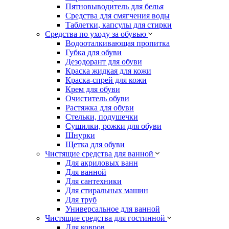
Пятновыводитель для белья
Средства для смягчения воды
Таблетки, капсулы для стирки
Средства по уходу за обувью
Водооталкивающая пропитка
Губка для обуви
Дезодорант для обуви
Краска жидкая для кожи
Краска-спрей для кожи
Крем для обуви
Очиститель обуви
Растяжка для обуви
Стельки, подушечки
Сушилки, рожки для обуви
Шнурки
Щетка для обуви
Чистящие средства для ванной
Для акриловых ванн
Для ванной
Для сантехники
Для стиральных машин
Для труб
Универсальное для ванной
Чистящие средства для гостинной
Для ковров