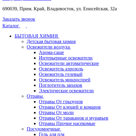
690039, Прим. Край, Владивосток, ул. Енисейская, 32а
Заказать звонок
Каталог
БЫТОВАЯ ХИМИЯ
Детская бытовая химия
Освежители воздуха
Арома-саше
Интерьерные освежители
Освежители автоматические
Освежитель аэрозоль
Освежитель гелевый
Освежитель микроспрей
Поглотитель запахов
Электические освежители
Отравы
Отравы От грызунов
Отравы От клещей и комаров
Отравы От моли
Отравы От тараканов и муравьев
Отравы Прочие насекомые
Посудомоечные
Гель для п/м