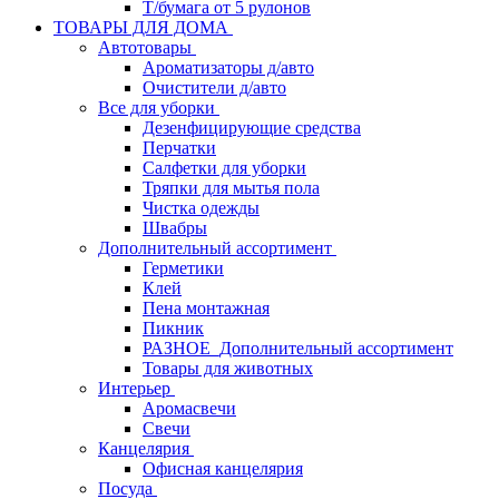
Т/бумага от 5 рулонов
ТОВАРЫ ДЛЯ ДОМА
Автотовары
Ароматизаторы д/авто
Очистители д/авто
Все для уборки
Дезенфицирующие средства
Перчатки
Салфетки для уборки
Тряпки для мытья пола
Чистка одежды
Швабры
Дополнительный ассортимент
Герметики
Клей
Пена монтажная
Пикник
РАЗНОЕ_Дополнительный ассортимент
Товары для животных
Интерьер
Аромасвечи
Свечи
Канцелярия
Офисная канцелярия
Посуда