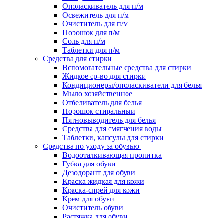
Ополаскиватель для п/м
Освежитель для п/м
Очиститель для п/м
Порошок для п/м
Соль для п/м
Таблетки для п/м
Средства для стирки
Вспомогательные средства для стирки
Жидкое ср-во для стирки
Кондиционеры/ополаскиватели для белья
Мыло хозяйственное
Отбеливатель для белья
Порошок стиральный
Пятновыводитель для белья
Средства для смягчения воды
Таблетки, капсулы для стирки
Средства по уходу за обувью
Водооталкивающая пропитка
Губка для обуви
Дезодорант для обуви
Краска жидкая для кожи
Краска-спрей для кожи
Крем для обуви
Очиститель обуви
Растяжка для обуви