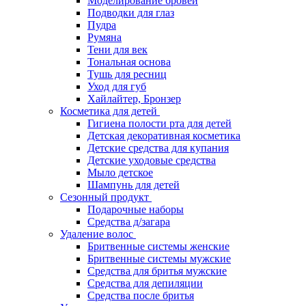
Моделирование бровей
Подводки для глаз
Пудра
Румяна
Тени для век
Тональная основа
Тушь для ресниц
Уход для губ
Хайлайтер, Бронзер
Косметика для детей
Гигиена полости рта для детей
Детская декоративная косметика
Детские средства для купания
Детские уходовые средства
Мыло детское
Шампунь для детей
Сезонный продукт
Подарочные наборы
Средства д/загара
Удаление волос
Бритвенные системы женские
Бритвенные системы мужские
Средства для бритья мужские
Средства для депиляции
Средства после бритья