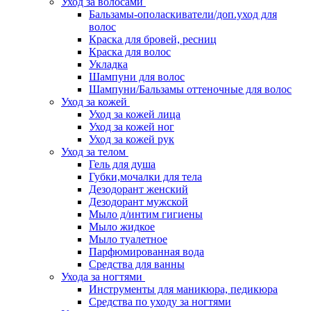
Уход за волосами
Бальзамы-ополаскиватели/доп.уход для
волос
Краска для бровей, ресниц
Краска для волос
Укладка
Шампуни для волос
Шампуни/Бальзамы оттеночные для волос
Уход за кожей
Уход за кожей лица
Уход за кожей ног
Уход за кожей рук
Уход за телом
Гель для душа
Губки,мочалки для тела
Дезодорант женский
Дезодорант мужской
Мыло д/интим гигиены
Мыло жидкое
Мыло туалетное
Парфюмированная вода
Средства для ванны
Ухода за ногтями
Инструменты для маникюра, педикюра
Средства по уходу за ногтями