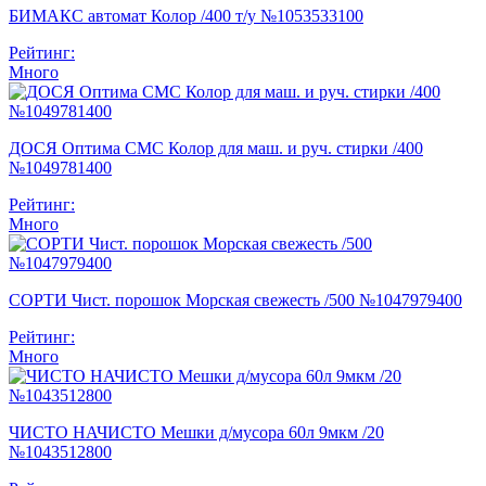
БИМАКС автомат Колор /400 т/у №1053533100
Рейтинг:
Много
ДОСЯ Оптима СМС Колор для маш. и руч. стирки /400
№1049781400
Рейтинг:
Много
СОРТИ Чист. порошок Морская свежесть /500 №1047979400
Рейтинг:
Много
ЧИСТО НАЧИСТО Мешки д/мусора 60л 9мкм /20
№1043512800