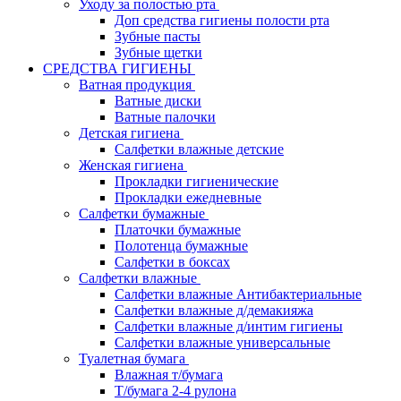
Уходу за полостью рта
Доп средства гигиены полости рта
Зубные пасты
Зубные щетки
СРЕДСТВА ГИГИЕНЫ
Ватная продукция
Ватные диски
Ватные палочки
Детская гигиена
Салфетки влажные детские
Женская гигиена
Прокладки гигиенические
Прокладки ежедневные
Салфетки бумажные
Платочки бумажные
Полотенца бумажные
Салфетки в боксах
Салфетки влажные
Салфетки влажные Антибактериальные
Салфетки влажные д/демакияжа
Салфетки влажные д/интим гигиены
Салфетки влажные универсальные
Туалетная бумага
Влажная т/бумага
Т/бумага 2-4 рулона