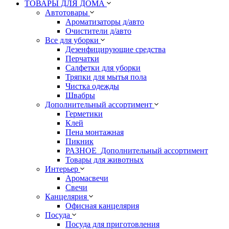
ТОВАРЫ ДЛЯ ДОМА
Автотовары
Ароматизаторы д/авто
Очистители д/авто
Все для уборки
Дезенфицирующие средства
Перчатки
Салфетки для уборки
Тряпки для мытья пола
Чистка одежды
Швабры
Дополнительный ассортимент
Герметики
Клей
Пена монтажная
Пикник
РАЗНОЕ_Дополнительный ассортимент
Товары для животных
Интерьер
Аромасвечи
Свечи
Канцелярия
Офисная канцелярия
Посуда
Посуда для приготовления