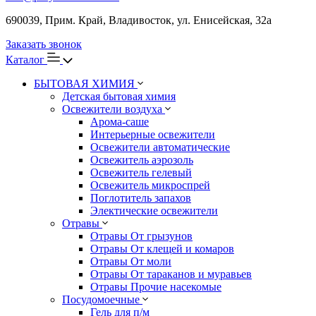
690039, Прим. Край, Владивосток, ул. Енисейская, 32а
Заказать звонок
Каталог
БЫТОВАЯ ХИМИЯ
Детская бытовая химия
Освежители воздуха
Арома-саше
Интерьерные освежители
Освежители автоматические
Освежитель аэрозоль
Освежитель гелевый
Освежитель микроспрей
Поглотитель запахов
Электические освежители
Отравы
Отравы От грызунов
Отравы От клещей и комаров
Отравы От моли
Отравы От тараканов и муравьев
Отравы Прочие насекомые
Посудомоечные
Гель для п/м