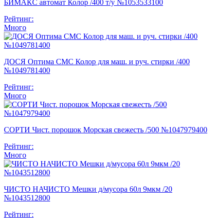
БИМАКС автомат Колор /400 т/у №1053533100
Рейтинг:
Много
ДОСЯ Оптима СМС Колор для маш. и руч. стирки /400
№1049781400
Рейтинг:
Много
СОРТИ Чист. порошок Морская свежесть /500 №1047979400
Рейтинг:
Много
ЧИСТО НАЧИСТО Мешки д/мусора 60л 9мкм /20
№1043512800
Рейтинг: