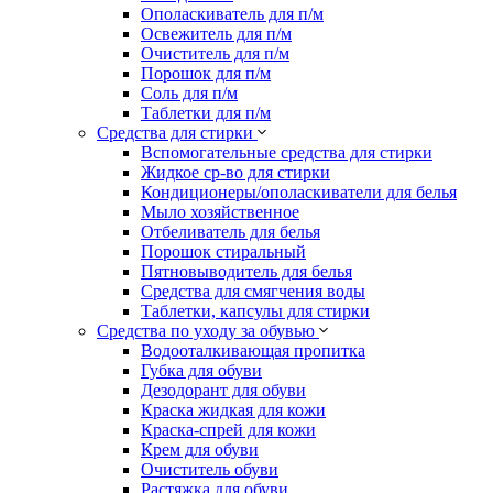
Ополаскиватель для п/м
Освежитель для п/м
Очиститель для п/м
Порошок для п/м
Соль для п/м
Таблетки для п/м
Средства для стирки
Вспомогательные средства для стирки
Жидкое ср-во для стирки
Кондиционеры/ополаскиватели для белья
Мыло хозяйственное
Отбеливатель для белья
Порошок стиральный
Пятновыводитель для белья
Средства для смягчения воды
Таблетки, капсулы для стирки
Средства по уходу за обувью
Водооталкивающая пропитка
Губка для обуви
Дезодорант для обуви
Краска жидкая для кожи
Краска-спрей для кожи
Крем для обуви
Очиститель обуви
Растяжка для обуви