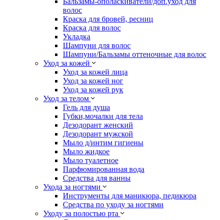
Бальзамы-ополаскиватели/доп.уход для
волос
Краска для бровей, ресниц
Краска для волос
Укладка
Шампуни для волос
Шампуни/Бальзамы оттеночные для волос
Уход за кожей
Уход за кожей лица
Уход за кожей ног
Уход за кожей рук
Уход за телом
Гель для душа
Губки,мочалки для тела
Дезодорант женский
Дезодорант мужской
Мыло д/интим гигиены
Мыло жидкое
Мыло туалетное
Парфюмированная вода
Средства для ванны
Ухода за ногтями
Инструменты для маникюра, педикюра
Средства по уходу за ногтями
Уходу за полостью рта