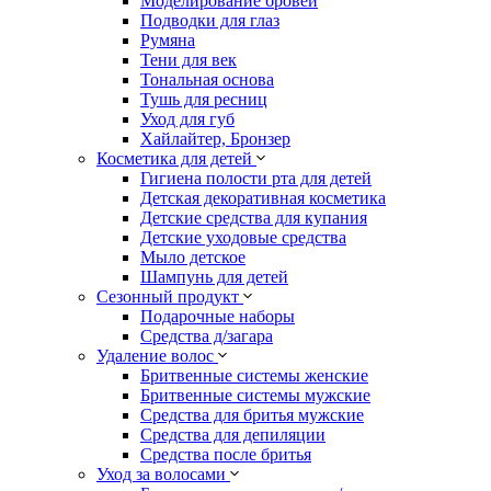
Моделирование бровей
Подводки для глаз
Румяна
Тени для век
Тональная основа
Тушь для ресниц
Уход для губ
Хайлайтер, Бронзер
Косметика для детей
Гигиена полости рта для детей
Детская декоративная косметика
Детские средства для купания
Детские уходовые средства
Мыло детское
Шампунь для детей
Сезонный продукт
Подарочные наборы
Средства д/загара
Удаление волос
Бритвенные системы женские
Бритвенные системы мужские
Средства для бритья мужские
Средства для депиляции
Средства после бритья
Уход за волосами