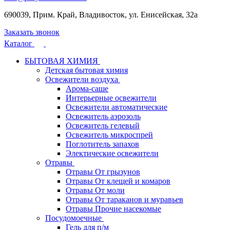
690039, Прим. Край, Владивосток, ул. Енисейская, 32а
Заказать звонок
Каталог
БЫТОВАЯ ХИМИЯ
Детская бытовая химия
Освежители воздуха
Арома-саше
Интерьерные освежители
Освежители автоматические
Освежитель аэрозоль
Освежитель гелевый
Освежитель микроспрей
Поглотитель запахов
Электические освежители
Отравы
Отравы От грызунов
Отравы От клещей и комаров
Отравы От моли
Отравы От тараканов и муравьев
Отравы Прочие насекомые
Посудомоечные
Гель для п/м