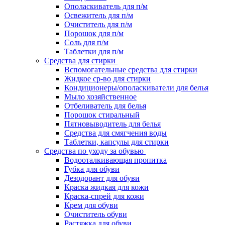
Ополаскиватель для п/м
Освежитель для п/м
Очиститель для п/м
Порошок для п/м
Соль для п/м
Таблетки для п/м
Средства для стирки
Вспомогательные средства для стирки
Жидкое ср-во для стирки
Кондиционеры/ополаскиватели для белья
Мыло хозяйственное
Отбеливатель для белья
Порошок стиральный
Пятновыводитель для белья
Средства для смягчения воды
Таблетки, капсулы для стирки
Средства по уходу за обувью
Водооталкивающая пропитка
Губка для обуви
Дезодорант для обуви
Краска жидкая для кожи
Краска-спрей для кожи
Крем для обуви
Очиститель обуви
Растяжка для обуви