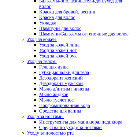
Бальзамы-ополаскиватели/доп.уход для
волос
Краска для бровей, ресниц
Краска для волос
Укладка
Шампуни для волос
Шампуни/Бальзамы оттеночные для волос
Уход за кожей
Уход за кожей лица
Уход за кожей ног
Уход за кожей рук
Уход за телом
Гель для душа
Губки,мочалки для тела
Дезодорант женский
Дезодорант мужской
Мыло д/интим гигиены
Мыло жидкое
Мыло туалетное
Парфюмированная вода
Средства для ванны
Ухода за ногтями
Инструменты для маникюра, педикюра
Средства по уходу за ногтями
Уходу за полостью рта