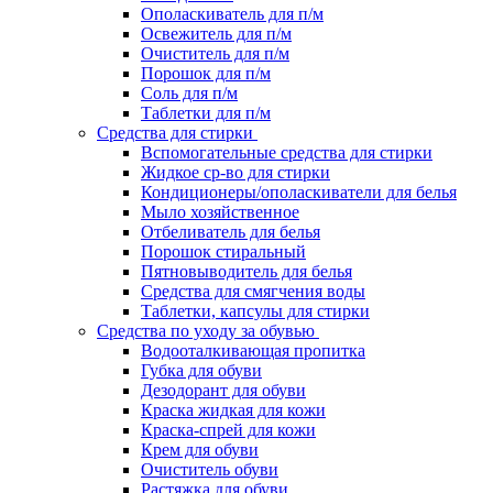
Ополаскиватель для п/м
Освежитель для п/м
Очиститель для п/м
Порошок для п/м
Соль для п/м
Таблетки для п/м
Средства для стирки
Вспомогательные средства для стирки
Жидкое ср-во для стирки
Кондиционеры/ополаскиватели для белья
Мыло хозяйственное
Отбеливатель для белья
Порошок стиральный
Пятновыводитель для белья
Средства для смягчения воды
Таблетки, капсулы для стирки
Средства по уходу за обувью
Водооталкивающая пропитка
Губка для обуви
Дезодорант для обуви
Краска жидкая для кожи
Краска-спрей для кожи
Крем для обуви
Очиститель обуви
Растяжка для обуви