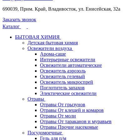
690039, Прим. Край, Владивосток, ул. Енисейская, 32а
Заказать звонок
Каталог
БЫТОВАЯ ХИМИЯ
Детская бытовая химия
Освежители воздуха
Арома-саше
Интерьерные освежители
Освежители автоматические
Освежитель аэрозоль
Освежитель гелевый
Освежитель микроспрей
Поглотитель запахов
Электические освежители
Отравы
Отравы От грызунов
Отравы От клещей и комаров
Отравы От моли
Отравы От тараканов и муравьев
Отравы Прочие насекомые
Посудомоечные
Гель для п/м