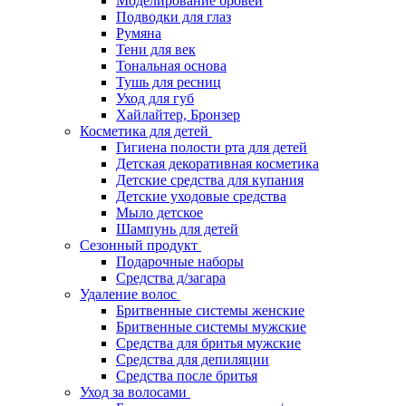
Моделирование бровей
Подводки для глаз
Румяна
Тени для век
Тональная основа
Тушь для ресниц
Уход для губ
Хайлайтер, Бронзер
Косметика для детей
Гигиена полости рта для детей
Детская декоративная косметика
Детские средства для купания
Детские уходовые средства
Мыло детское
Шампунь для детей
Сезонный продукт
Подарочные наборы
Средства д/загара
Удаление волос
Бритвенные системы женские
Бритвенные системы мужские
Средства для бритья мужские
Средства для депиляции
Средства после бритья
Уход за волосами