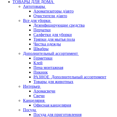
ТОВАРЫ ДЛЯ ДОМА
Автотовары
Ароматизаторы д/авто
Очистители д/авто
Все для уборки
Дезенфицирующие средства
Перчатки
Салфетки для уборки
Тряпки для мытья пола
Чистка одежды
Швабры
Дополнительный ассортимент
Герметики
Клей
Пена монтажная
Пикник
РАЗНОЕ_Дополнительный ассортимент
Товары для животных
Интерьер
Аромасвечи
Свечи
Канцелярия
Офисная канцелярия
Посуда
Посуда для приготовления