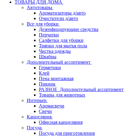
ТОВАРЫ ДЛЯ ДОМА
Автотовары
Ароматизаторы д/авто
Очистители д/авто
Все для уборки
Дезенфицирующие средства
Перчатки
Салфетки для уборки
Тряпки для мытья пола
Чистка одежды
Швабры
Дополнительный ассортимент
Герметики
Клей
Пена монтажная
Пикник
РАЗНОЕ_Дополнительный ассортимент
Товары для животных
Интерьер
Аромасвечи
Свечи
Канцелярия
Офисная канцелярия
Посуда
Посуда для приготовления