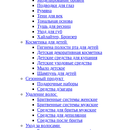
Моделирование бровей
Подводки для глаз
Румяна
Тени для век
Тональная основа
Тушь для ресниц
Уход для губ
Хайлайтер, Бронзер
Косметика для детей
Гигиена полости рта для детей
Детская декоративная косметика
Детские средства для купания
Детские уходовые средства
Мыло детское
Шампунь для детей
Сезонный продукт
Подарочные наборы
Средства д/загара
Удаление волос
Бритвенные системы женские
Бритвенные системы мужские
Средства для бритья мужские
Средства для депиляции
Средства после бритья
Уход за волосами