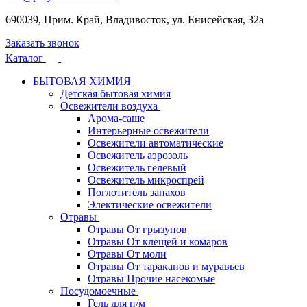
690039, Прим. Край, Владивосток, ул. Енисейская, 32а
Заказать звонок
Каталог
БЫТОВАЯ ХИМИЯ
Детская бытовая химия
Освежители воздуха
Арома-саше
Интерьерные освежители
Освежители автоматические
Освежитель аэрозоль
Освежитель гелевый
Освежитель микроспрей
Поглотитель запахов
Электические освежители
Отравы
Отравы От грызунов
Отравы От клещей и комаров
Отравы От моли
Отравы От тараканов и муравьев
Отравы Прочие насекомые
Посудомоечные
Гель для п/м