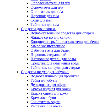
Ополаскиватель для п/м
Освежитель для п/м
Очиститель для п/м
Порошок для п/м
Соль для п/м
Таблетки для п/м
Средства для стирки
Вспомогательные средства для стирки
Жидкое ср-во для стирки
Кондиционеры/ополаскиватели для белья
Мыло хозяйственное
Отбеливатель для белья
Порошок стиральный
Пятновыводитель для белья
Средства для смягчения воды
Таблетки, капсулы для стирки
Средства по уходу за обувью
Водооталкивающая пропитка
Губка для обуви
Дезодорант для обуви
Краска жидкая для кожи
Краска-спрей для кожи
Крем для обуви
Очиститель обуви
Растяжка для обуви