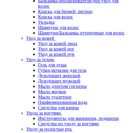
Бальзамы-ополаскиватели/доп.уход для
волос
Краска для бровей, ресниц
Краска для волос
Укладка
Шампуни для волос
Шампуни/Бальзамы оттеночные для волос
Уход за кожей
Уход за кожей лица
Уход за кожей ног
Уход за кожей рук
Уход за телом
Гель для душа
Губки,мочалки для тела
Дезодорант женский
Дезодорант мужской
Мыло д/интим гигиены
Мыло жидкое
Мыло туалетное
Парфюмированная вода
Средства для ванны
Ухода за ногтями
Инструменты для маникюра, педикюра
Средства по уходу за ногтями
Уходу за полостью рта