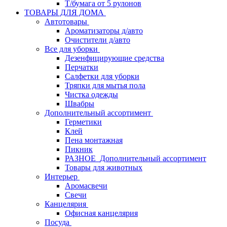
Т/бумага от 5 рулонов
ТОВАРЫ ДЛЯ ДОМА
Автотовары
Ароматизаторы д/авто
Очистители д/авто
Все для уборки
Дезенфицирующие средства
Перчатки
Салфетки для уборки
Тряпки для мытья пола
Чистка одежды
Швабры
Дополнительный ассортимент
Герметики
Клей
Пена монтажная
Пикник
РАЗНОЕ_Дополнительный ассортимент
Товары для животных
Интерьер
Аромасвечи
Свечи
Канцелярия
Офисная канцелярия
Посуда