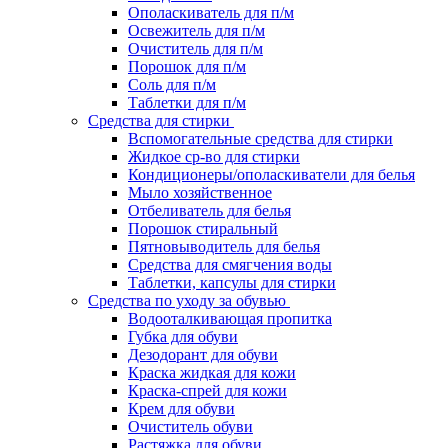
Ополаскиватель для п/м
Освежитель для п/м
Очиститель для п/м
Порошок для п/м
Соль для п/м
Таблетки для п/м
Средства для стирки
Вспомогательные средства для стирки
Жидкое ср-во для стирки
Кондиционеры/ополаскиватели для белья
Мыло хозяйственное
Отбеливатель для белья
Порошок стиральный
Пятновыводитель для белья
Средства для смягчения воды
Таблетки, капсулы для стирки
Средства по уходу за обувью
Водооталкивающая пропитка
Губка для обуви
Дезодорант для обуви
Краска жидкая для кожи
Краска-спрей для кожи
Крем для обуви
Очиститель обуви
Растяжка для обуви