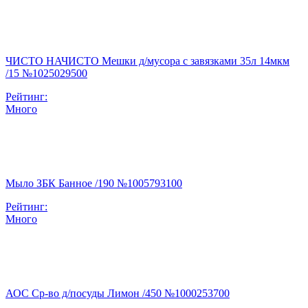
ЧИСТО НАЧИСТО Мешки д/мусора с завязками 35л 14мкм
/15 №1025029500
Рейтинг:
Много
Мыло ЗБК Банное /190 №1005793100
Рейтинг:
Много
АОС Ср-во д/посуды Лимон /450 №1000253700