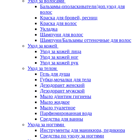
Уход за волосами
Бальзамы-ополаскиватели/доп.уход для
волос
Краска для бровей, ресниц
Краска для волос
Укладка
Шампуни для волос
Шампуни/Бальзамы оттеночные для волос
Уход за кожей
Уход за кожей лица
Уход за кожей ног
Уход за кожей рук
Уход за телом
Гель для душа
Губки,мочалки для тела
Дезодорант женский
Дезодорант мужской
Мыло д/интим гигиены
Мыло жидкое
Мыло туалетное
Парфюмированная вода
Средства для ванны
Ухода за ногтями
Инструменты для маникюра, педикюра
Средства по уходу за ногтями