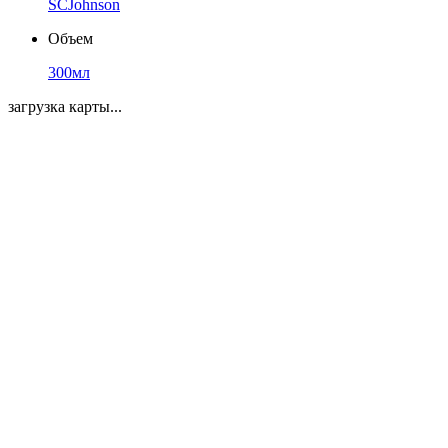
SCJohnson
Объем
300мл
загрузка карты...