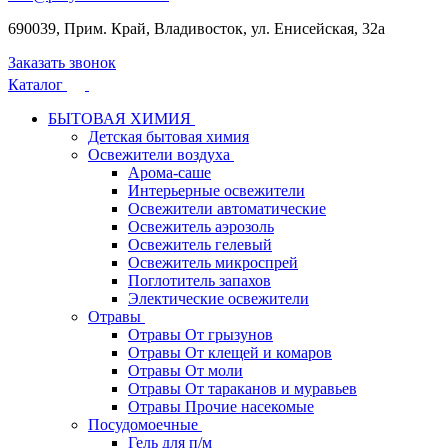
690039, Прим. Край, Владивосток, ул. Енисейская, 32а
Заказать звонок
Каталог
БЫТОВАЯ ХИМИЯ
Детская бытовая химия
Освежители воздуха
Арома-саше
Интерьерные освежители
Освежители автоматические
Освежитель аэрозоль
Освежитель гелевый
Освежитель микроспрей
Поглотитель запахов
Электические освежители
Отравы
Отравы От грызунов
Отравы От клещей и комаров
Отравы От моли
Отравы От тараканов и муравьев
Отравы Прочие насекомые
Посудомоечные
Гель для п/м