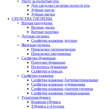
Уходу за полостью рта
Доп средства гигиены полости рта
Зубные пасты
Зубные щетки
СРЕДСТВА ГИГИЕНЫ
Ватная продукция
Ватные диски
Ватные палочки
Детская гигиена
Салфетки влажные детские
Женская гигиена
Прокладки гигиенические
Прокладки ежедневные
Салфетки бумажные
Платочки бумажные
Полотенца бумажные
Салфетки в боксах
Салфетки влажные
Салфетки влажные Антибактериальные
Салфетки влажные д/демакияжа
Салфетки влажные д/интим гигиены
Салфетки влажные универсальные
Туалетная бумага
Влажная т/бумага
Т/бумага 2-4 рулона