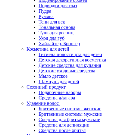
Моделирование бровей
Подводки для глаз
Пудра
Румяна
Тени для век
Тональная основа
Тушь для ресниц
Уход для губ
Хайлайтер, Бронзер
Косметика для детей
Гигиена полости рта для детей
Детская декоративная косметика
Детские средства для купания
Детские уходовые средства
Мыло детское
Шампунь для детей
Сезонный продукт
Подарочные наборы
Средства д/загара
Удаление волос
Бритвенные системы женские
Бритвенные системы мужские
Средства для бритья мужские
Средства для депиляции
Средства после бритья