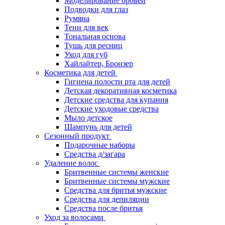
Моделирование бровей
Подводки для глаз
Румяна
Тени для век
Тональная основа
Тушь для ресниц
Уход для губ
Хайлайтер, Бронзер
Косметика для детей
Гигиена полости рта для детей
Детская декоративная косметика
Детские средства для купания
Детские уходовые средства
Мыло детское
Шампунь для детей
Сезонный продукт
Подарочные наборы
Средства д/загара
Удаление волос
Бритвенные системы женские
Бритвенные системы мужские
Средства для бритья мужские
Средства для депиляции
Средства после бритья
Уход за волосами