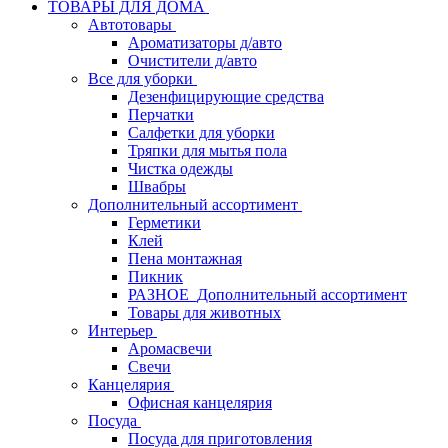
ТОВАРЫ ДЛЯ ДОМА
Автотовары
Ароматизаторы д/авто
Очистители д/авто
Все для уборки
Дезенфицирующие средства
Перчатки
Салфетки для уборки
Тряпки для мытья пола
Чистка одежды
Швабры
Дополнительный ассортимент
Герметики
Клей
Пена монтажная
Пикник
РАЗНОЕ_Дополнительный ассортимент
Товары для животных
Интерьер
Аромасвечи
Свечи
Канцелярия
Офисная канцелярия
Посуда
Посуда для приготовления