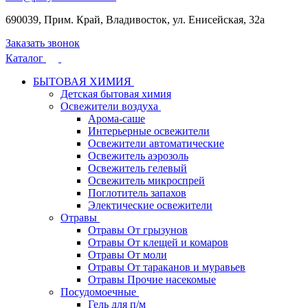
690039, Прим. Край, Владивосток, ул. Енисейская, 32а
Заказать звонок
Каталог
БЫТОВАЯ ХИМИЯ
Детская бытовая химия
Освежители воздуха
Арома-саше
Интерьерные освежители
Освежители автоматические
Освежитель аэрозоль
Освежитель гелевый
Освежитель микроспрей
Поглотитель запахов
Электические освежители
Отравы
Отравы От грызунов
Отравы От клещей и комаров
Отравы От моли
Отравы От тараканов и муравьев
Отравы Прочие насекомые
Посудомоечные
Гель для п/м