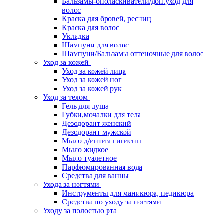
Бальзамы-ополаскиватели/доп.уход для
волос
Краска для бровей, ресниц
Краска для волос
Укладка
Шампуни для волос
Шампуни/Бальзамы оттеночные для волос
Уход за кожей
Уход за кожей лица
Уход за кожей ног
Уход за кожей рук
Уход за телом
Гель для душа
Губки,мочалки для тела
Дезодорант женский
Дезодорант мужской
Мыло д/интим гигиены
Мыло жидкое
Мыло туалетное
Парфюмированная вода
Средства для ванны
Ухода за ногтями
Инструменты для маникюра, педикюра
Средства по уходу за ногтями
Уходу за полостью рта