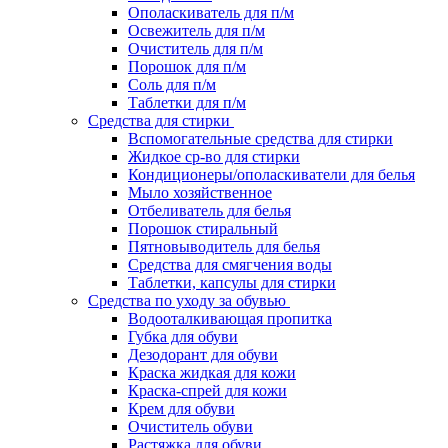
Ополаскиватель для п/м
Освежитель для п/м
Очиститель для п/м
Порошок для п/м
Соль для п/м
Таблетки для п/м
Средства для стирки
Вспомогательные средства для стирки
Жидкое ср-во для стирки
Кондиционеры/ополаскиватели для белья
Мыло хозяйственное
Отбеливатель для белья
Порошок стиральный
Пятновыводитель для белья
Средства для смягчения воды
Таблетки, капсулы для стирки
Средства по уходу за обувью
Водооталкивающая пропитка
Губка для обуви
Дезодорант для обуви
Краска жидкая для кожи
Краска-спрей для кожи
Крем для обуви
Очиститель обуви
Растяжка для обуви