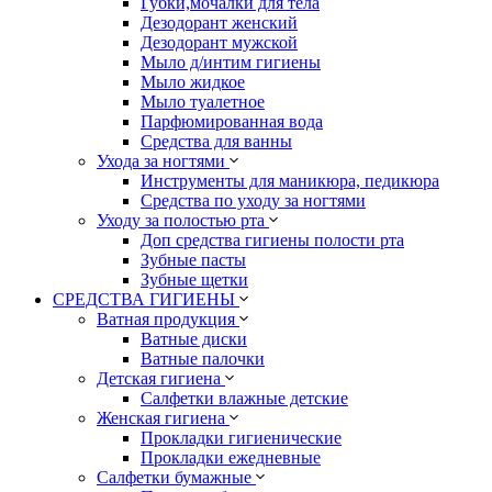
Губки,мочалки для тела
Дезодорант женский
Дезодорант мужской
Мыло д/интим гигиены
Мыло жидкое
Мыло туалетное
Парфюмированная вода
Средства для ванны
Ухода за ногтями
Инструменты для маникюра, педикюра
Средства по уходу за ногтями
Уходу за полостью рта
Доп средства гигиены полости рта
Зубные пасты
Зубные щетки
СРЕДСТВА ГИГИЕНЫ
Ватная продукция
Ватные диски
Ватные палочки
Детская гигиена
Салфетки влажные детские
Женская гигиена
Прокладки гигиенические
Прокладки ежедневные
Салфетки бумажные