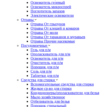
Освежитель гелевый
Освежитель микроспрей
Поглотитель запахов
Электические освежители
Отравы
Отравы От грызунов
Отравы От клещей и комаров
Отравы От моли
Отравы От тараканов и муравьев
Отравы Прочие насекомые
Посудомоечные
Гель для п/м
Ополаскиватель для п/м
Освежитель для п/м
Очиститель для п/м
Порошок для п/м
Соль для п/м
Таблетки для п/м
Средства для стирки
Вспомогательные средства для стирки
Жидкое ср-во для стирки
Кондиционеры/ополаскиватели для белья
Мыло хозяйственное
Отбеливатель для белья
Порошок стиральный