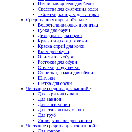
Пятновыводитель для белья
Средства для смягчения воды
Таблетки, капсулы для стирки
Средства по уходу за обувью
Водооталкивающая пропитка
Губка для обуви
Дезодорант для обуви
Краска жидкая для кожи
Краска-спрей для кожи
Крем для обуви
Очиститель обуви
Растяжка для обуви
Стельки, подушечки
Сушилки, рожки для обуви
Шнурки
Щетка для обуви
Чистящие средства для ванной
Для акриловых ванн
Для ванной
Для сантехники
Для стиральных машин
Для труб
Универсальное для ванной
Чистящие средства для гостинной
Для ковров