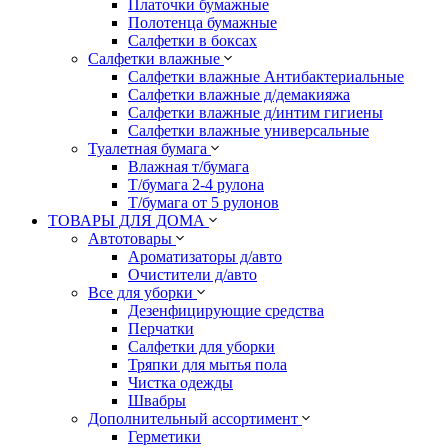
Платочки бумажные
Полотенца бумажные
Салфетки в боксах
Салфетки влажные
Салфетки влажные Антибактериальные
Салфетки влажные д/демакияжа
Салфетки влажные д/интим гигиены
Салфетки влажные универсальные
Туалетная бумага
Влажная т/бумага
Т/бумага 2-4 рулона
Т/бумага от 5 рулонов
ТОВАРЫ ДЛЯ ДОМА
Автотовары
Ароматизаторы д/авто
Очистители д/авто
Все для уборки
Дезенфицирующие средства
Перчатки
Салфетки для уборки
Тряпки для мытья пола
Чистка одежды
Швабры
Дополнительный ассортимент
Герметики