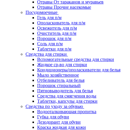
Отравы От тараканов и муравьев
Отравы Прочие насекомые
Посудомоечные
Гель для п/м
Ополаскиватель для п/м
Освежитель для п/м
Очиститель для п/м
Порошок для п/м
Соль для п/м
Таблетки для п/м
Средства для стирки
Вспомогательные средства для стирки
Жидкое ср-во для стирки
Кондиционеры/ополаскиватели для белья
Мыло хозяйственное
Отбеливатель для белья
Порошок стиральный
Пятновыводитель для белья
Средства для смягчения воды
Таблетки, капсулы для стирки
Средства по уходу за обувью
Водооталкивающая пропитка
Губка для обуви
Дезодорант для обуви
Краска жидкая для кожи