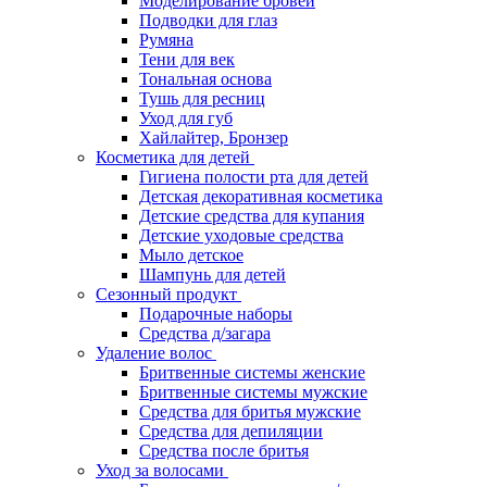
Моделирование бровей
Подводки для глаз
Румяна
Тени для век
Тональная основа
Тушь для ресниц
Уход для губ
Хайлайтер, Бронзер
Косметика для детей
Гигиена полости рта для детей
Детская декоративная косметика
Детские средства для купания
Детские уходовые средства
Мыло детское
Шампунь для детей
Сезонный продукт
Подарочные наборы
Средства д/загара
Удаление волос
Бритвенные системы женские
Бритвенные системы мужские
Средства для бритья мужские
Средства для депиляции
Средства после бритья
Уход за волосами