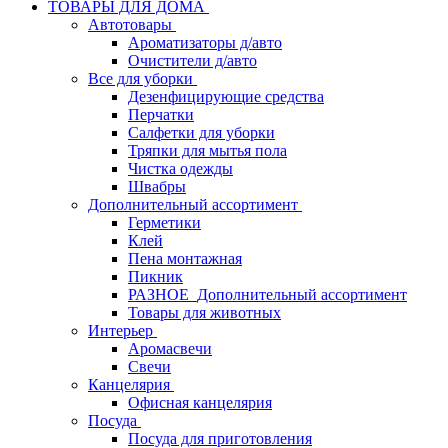
ТОВАРЫ ДЛЯ ДОМА
Автотовары
Ароматизаторы д/авто
Очистители д/авто
Все для уборки
Дезенфицирующие средства
Перчатки
Салфетки для уборки
Тряпки для мытья пола
Чистка одежды
Швабры
Дополнительный ассортимент
Герметики
Клей
Пена монтажная
Пикник
РАЗНОЕ_Дополнительный ассортимент
Товары для животных
Интерьер
Аромасвечи
Свечи
Канцелярия
Офисная канцелярия
Посуда
Посуда для приготовления