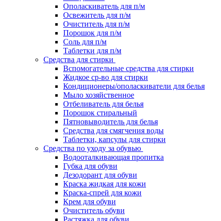
Ополаскиватель для п/м
Освежитель для п/м
Очиститель для п/м
Порошок для п/м
Соль для п/м
Таблетки для п/м
Средства для стирки
Вспомогательные средства для стирки
Жидкое ср-во для стирки
Кондиционеры/ополаскиватели для белья
Мыло хозяйственное
Отбеливатель для белья
Порошок стиральный
Пятновыводитель для белья
Средства для смягчения воды
Таблетки, капсулы для стирки
Средства по уходу за обувью
Водооталкивающая пропитка
Губка для обуви
Дезодорант для обуви
Краска жидкая для кожи
Краска-спрей для кожи
Крем для обуви
Очиститель обуви
Растяжка для обуви