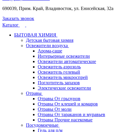
690039, Прим. Край, Владивосток, ул. Енисейская, 32а
Заказать звонок
Каталог
БЫТОВАЯ ХИМИЯ
Детская бытовая химия
Освежители воздуха
Арома-саше
Интерьерные освежители
Освежители автоматические
Освежитель аэрозоль
Освежитель гелевый
Освежитель микроспрей
Поглотитель запахов
Электические освежители
Отравы
Отравы От грызунов
Отравы От клещей и комаров
Отравы От моли
Отравы От тараканов и муравьев
Отравы Прочие насекомые
Посудомоечные
Гель для п/м