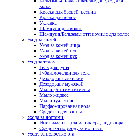
Бальзамы-ополаскиватели/доп.уход для
волос
Краска для бровей, ресниц
Краска для волос
Укладка
Шампуни для волос
Шампуни/Бальзамы оттеночные для волос
Уход за кожей
Уход за кожей лица
Уход за кожей ног
Уход за кожей рук
Уход за телом
Гель для душа
Губки,мочалки для тела
Дезодорант женский
Дезодорант мужской
Мыло д/интим гигиены
Мыло жидкое
Мыло туалетное
Парфюмированная вода
Средства для ванны
Ухода за ногтями
Инструменты для маникюра, педикюра
Средства по уходу за ногтями
Уходу за полостью рта