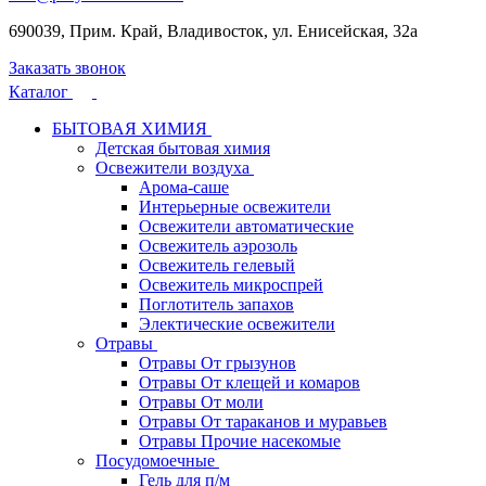
690039, Прим. Край, Владивосток, ул. Енисейская, 32а
Заказать звонок
Каталог
БЫТОВАЯ ХИМИЯ
Детская бытовая химия
Освежители воздуха
Арома-саше
Интерьерные освежители
Освежители автоматические
Освежитель аэрозоль
Освежитель гелевый
Освежитель микроспрей
Поглотитель запахов
Электические освежители
Отравы
Отравы От грызунов
Отравы От клещей и комаров
Отравы От моли
Отравы От тараканов и муравьев
Отравы Прочие насекомые
Посудомоечные
Гель для п/м