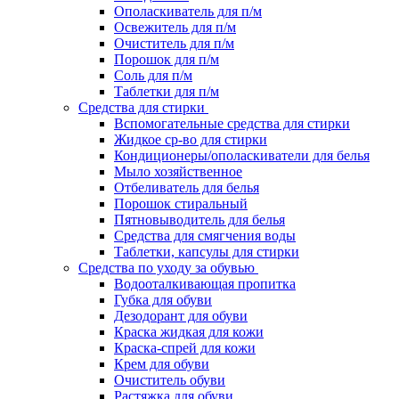
Ополаскиватель для п/м
Освежитель для п/м
Очиститель для п/м
Порошок для п/м
Соль для п/м
Таблетки для п/м
Средства для стирки
Вспомогательные средства для стирки
Жидкое ср-во для стирки
Кондиционеры/ополаскиватели для белья
Мыло хозяйственное
Отбеливатель для белья
Порошок стиральный
Пятновыводитель для белья
Средства для смягчения воды
Таблетки, капсулы для стирки
Средства по уходу за обувью
Водооталкивающая пропитка
Губка для обуви
Дезодорант для обуви
Краска жидкая для кожи
Краска-спрей для кожи
Крем для обуви
Очиститель обуви
Растяжка для обуви