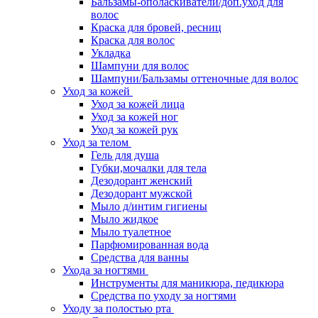
Бальзамы-ополаскиватели/доп.уход для
волос
Краска для бровей, ресниц
Краска для волос
Укладка
Шампуни для волос
Шампуни/Бальзамы оттеночные для волос
Уход за кожей
Уход за кожей лица
Уход за кожей ног
Уход за кожей рук
Уход за телом
Гель для душа
Губки,мочалки для тела
Дезодорант женский
Дезодорант мужской
Мыло д/интим гигиены
Мыло жидкое
Мыло туалетное
Парфюмированная вода
Средства для ванны
Ухода за ногтями
Инструменты для маникюра, педикюра
Средства по уходу за ногтями
Уходу за полостью рта