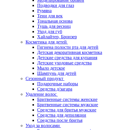
Моделирование бровей
Подводки для глаз
Румяна
Тени для век
Тональная основа
Тушь для ресниц
Уход для губ
Хайлайтер, Бронзер
Косметика для детей
Гигиена полости рта для детей
Детская декоративная косметика
Детские средства для купания
Детские уходовые средства
Мыло детское
Шампунь для детей
Сезонный продукт
Подарочные наборы
Средства д/загара
Удаление волос
Бритвенные системы женские
Бритвенные системы мужские
Средства для бритья мужские
Средства для депиляции
Средства после бритья
Уход за волосами