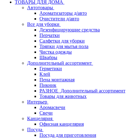
ТОВАРЫ ДЛЯ ДОМА
Автотовары
Ароматизаторы д/авто
Очистители д/авто
Все для уборки
Дезенфицирующие средства
Перчатки
Салфетки для уборки
Тряпки для мытья пола
Чистка одежды
Швабры
Дополнительный ассортимент
Герметики
Клей
Пена монтажная
Пикник
РАЗНОЕ_Дополнительный ассортимент
Товары для животных
Интерьер
Аромасвечи
Свечи
Канцелярия
Офисная канцелярия
Посуда
Посуда для приготовления