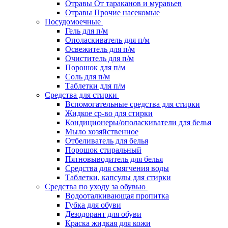
Отравы От тараканов и муравьев
Отравы Прочие насекомые
Посудомоечные
Гель для п/м
Ополаскиватель для п/м
Освежитель для п/м
Очиститель для п/м
Порошок для п/м
Соль для п/м
Таблетки для п/м
Средства для стирки
Вспомогательные средства для стирки
Жидкое ср-во для стирки
Кондиционеры/ополаскиватели для белья
Мыло хозяйственное
Отбеливатель для белья
Порошок стиральный
Пятновыводитель для белья
Средства для смягчения воды
Таблетки, капсулы для стирки
Средства по уходу за обувью
Водооталкивающая пропитка
Губка для обуви
Дезодорант для обуви
Краска жидкая для кожи