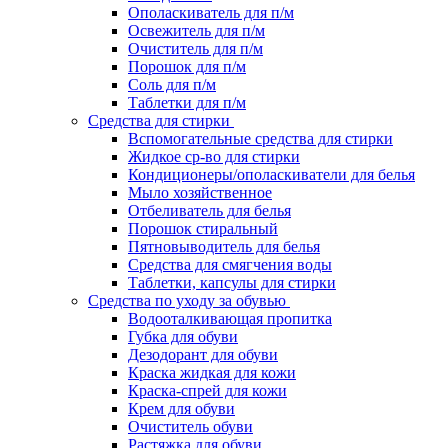
Ополаскиватель для п/м
Освежитель для п/м
Очиститель для п/м
Порошок для п/м
Соль для п/м
Таблетки для п/м
Средства для стирки
Вспомогательные средства для стирки
Жидкое ср-во для стирки
Кондиционеры/ополаскиватели для белья
Мыло хозяйственное
Отбеливатель для белья
Порошок стиральный
Пятновыводитель для белья
Средства для смягчения воды
Таблетки, капсулы для стирки
Средства по уходу за обувью
Водооталкивающая пропитка
Губка для обуви
Дезодорант для обуви
Краска жидкая для кожи
Краска-спрей для кожи
Крем для обуви
Очиститель обуви
Растяжка для обуви