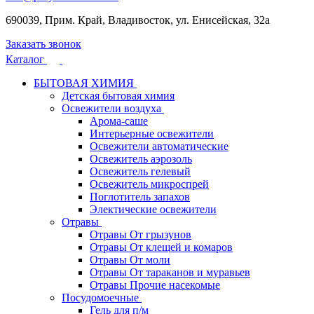
690039, Прим. Край, Владивосток, ул. Енисейская, 32а
Заказать звонок
Каталог
БЫТОВАЯ ХИМИЯ
Детская бытовая химия
Освежители воздуха
Арома-саше
Интерьерные освежители
Освежители автоматические
Освежитель аэрозоль
Освежитель гелевый
Освежитель микроспрей
Поглотитель запахов
Электические освежители
Отравы
Отравы От грызунов
Отравы От клещей и комаров
Отравы От моли
Отравы От тараканов и муравьев
Отравы Прочие насекомые
Посудомоечные
Гель для п/м