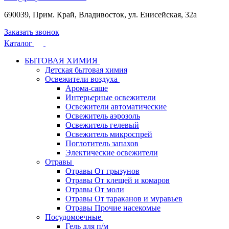
690039, Прим. Край, Владивосток, ул. Енисейская, 32а
Заказать звонок
Каталог
БЫТОВАЯ ХИМИЯ
Детская бытовая химия
Освежители воздуха
Арома-саше
Интерьерные освежители
Освежители автоматические
Освежитель аэрозоль
Освежитель гелевый
Освежитель микроспрей
Поглотитель запахов
Электические освежители
Отравы
Отравы От грызунов
Отравы От клещей и комаров
Отравы От моли
Отравы От тараканов и муравьев
Отравы Прочие насекомые
Посудомоечные
Гель для п/м