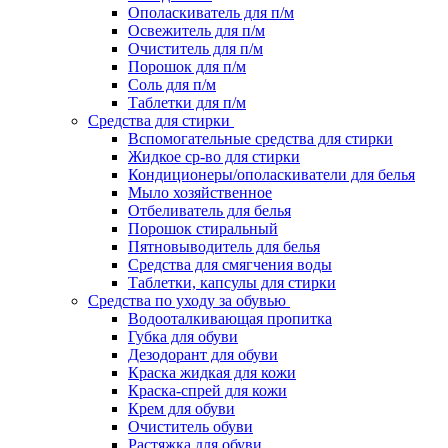
Ополаскиватель для п/м
Освежитель для п/м
Очиститель для п/м
Порошок для п/м
Соль для п/м
Таблетки для п/м
Средства для стирки
Вспомогательные средства для стирки
Жидкое ср-во для стирки
Кондиционеры/ополаскиватели для белья
Мыло хозяйственное
Отбеливатель для белья
Порошок стиральный
Пятновыводитель для белья
Средства для смягчения воды
Таблетки, капсулы для стирки
Средства по уходу за обувью
Водооталкивающая пропитка
Губка для обуви
Дезодорант для обуви
Краска жидкая для кожи
Краска-спрей для кожи
Крем для обуви
Очиститель обуви
Растяжка для обуви