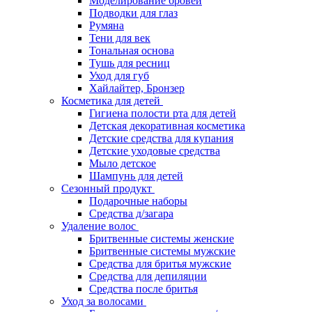
Моделирование бровей
Подводки для глаз
Румяна
Тени для век
Тональная основа
Тушь для ресниц
Уход для губ
Хайлайтер, Бронзер
Косметика для детей
Гигиена полости рта для детей
Детская декоративная косметика
Детские средства для купания
Детские уходовые средства
Мыло детское
Шампунь для детей
Сезонный продукт
Подарочные наборы
Средства д/загара
Удаление волос
Бритвенные системы женские
Бритвенные системы мужские
Средства для бритья мужские
Средства для депиляции
Средства после бритья
Уход за волосами