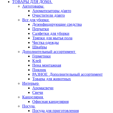
ТОВАРЫ ДЛЯ ДОМА
Автотовары
Ароматизаторы д/авто
Очистители д/авто
Все для уборки
Дезенфицирующие средства
Перчатки
Салфетки для уборки
Тряпки для мытья пола
Чистка одежды
Швабры
Дополнительный ассортимент
Герметики
Клей
Пена монтажная
Пикник
РАЗНОЕ_Дополнительный ассортимент
Товары для животных
Интерьер
Аромасвечи
Свечи
Канцелярия
Офисная канцелярия
Посуда
Посуда для приготовления