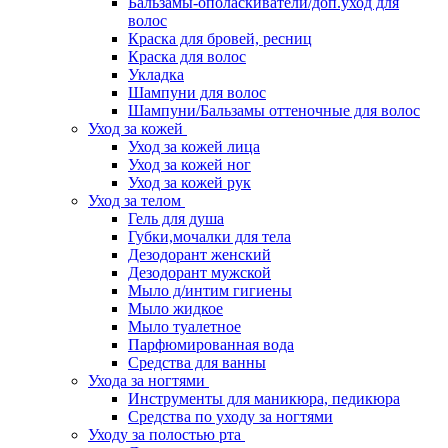
Бальзамы-ополаскиватели/доп.уход для
волос
Краска для бровей, ресниц
Краска для волос
Укладка
Шампуни для волос
Шампуни/Бальзамы оттеночные для волос
Уход за кожей
Уход за кожей лица
Уход за кожей ног
Уход за кожей рук
Уход за телом
Гель для душа
Губки,мочалки для тела
Дезодорант женский
Дезодорант мужской
Мыло д/интим гигиены
Мыло жидкое
Мыло туалетное
Парфюмированная вода
Средства для ванны
Ухода за ногтями
Инструменты для маникюра, педикюра
Средства по уходу за ногтями
Уходу за полостью рта