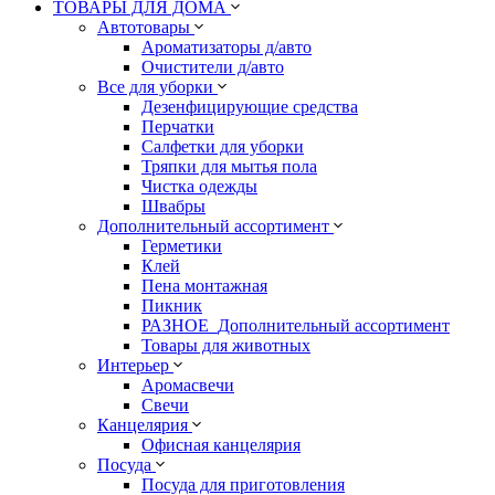
ТОВАРЫ ДЛЯ ДОМА
Автотовары
Ароматизаторы д/авто
Очистители д/авто
Все для уборки
Дезенфицирующие средства
Перчатки
Салфетки для уборки
Тряпки для мытья пола
Чистка одежды
Швабры
Дополнительный ассортимент
Герметики
Клей
Пена монтажная
Пикник
РАЗНОЕ_Дополнительный ассортимент
Товары для животных
Интерьер
Аромасвечи
Свечи
Канцелярия
Офисная канцелярия
Посуда
Посуда для приготовления