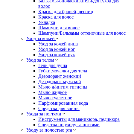
Бальзамы-ополаскиватели/доп.уход для
волос
Краска для бровей, ресниц
Краска для волос
Укладка
Шампуни для волос
Шампуни/Бальзамы оттеночные для волос
Уход за кожей
Уход за кожей лица
Уход за кожей ног
Уход за кожей рук
Уход за телом
Гель для душа
Губки,мочалки для тела
Дезодорант женский
Дезодорант мужской
Мыло д/интим гигиены
Мыло жидкое
Мыло туалетное
Парфюмированная вода
Средства для ванны
Ухода за ногтями
Инструменты для маникюра, педикюра
Средства по уходу за ногтями
Уходу за полостью рта