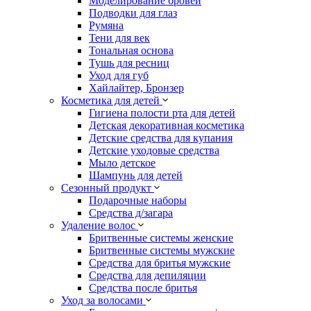
Моделирование бровей
Подводки для глаз
Румяна
Тени для век
Тональная основа
Тушь для ресниц
Уход для губ
Хайлайтер, Бронзер
Косметика для детей
Гигиена полости рта для детей
Детская декоративная косметика
Детские средства для купания
Детские уходовые средства
Мыло детское
Шампунь для детей
Сезонный продукт
Подарочные наборы
Средства д/загара
Удаление волос
Бритвенные системы женские
Бритвенные системы мужские
Средства для бритья мужские
Средства для депиляции
Средства после бритья
Уход за волосами