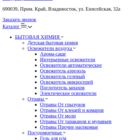
690039, Прим. Край, Владивосток, ул. Енисейская, 32а
Заказать звонок
Каталог
БЫТОВАЯ ХИМИЯ
Детская бытовая химия
Освежители воздуха
Арома-саше
Интерьерные освежители
Освежители автоматические
Освежитель аэрозоль
Освежитель гелевый
Освежитель микроспрей
Поглотитель запахов
Электические освежители
Отравы
Отравы От грызунов
Отравы От клещей и комаров
Отравы От моли
Отравы От тараканов и муравьев
Отравы Прочие насекомые
Посудомоечные
Гель для п/м