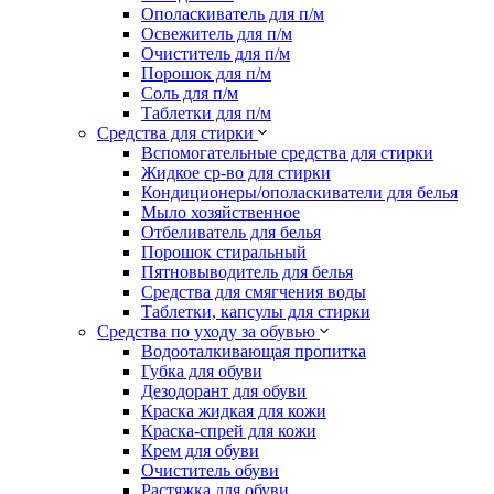
Ополаскиватель для п/м
Освежитель для п/м
Очиститель для п/м
Порошок для п/м
Соль для п/м
Таблетки для п/м
Средства для стирки
Вспомогательные средства для стирки
Жидкое ср-во для стирки
Кондиционеры/ополаскиватели для белья
Мыло хозяйственное
Отбеливатель для белья
Порошок стиральный
Пятновыводитель для белья
Средства для смягчения воды
Таблетки, капсулы для стирки
Средства по уходу за обувью
Водооталкивающая пропитка
Губка для обуви
Дезодорант для обуви
Краска жидкая для кожи
Краска-спрей для кожи
Крем для обуви
Очиститель обуви
Растяжка для обуви