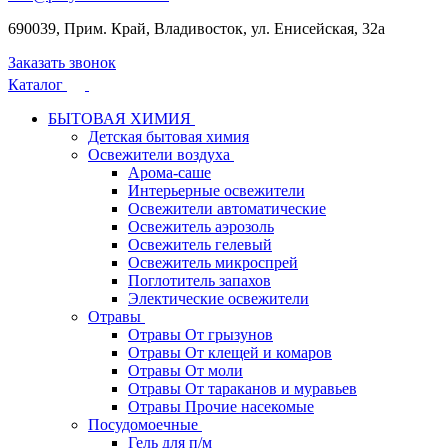
690039, Прим. Край, Владивосток, ул. Енисейская, 32а
Заказать звонок
Каталог
БЫТОВАЯ ХИМИЯ
Детская бытовая химия
Освежители воздуха
Арома-саше
Интерьерные освежители
Освежители автоматические
Освежитель аэрозоль
Освежитель гелевый
Освежитель микроспрей
Поглотитель запахов
Электические освежители
Отравы
Отравы От грызунов
Отравы От клещей и комаров
Отравы От моли
Отравы От тараканов и муравьев
Отравы Прочие насекомые
Посудомоечные
Гель для п/м