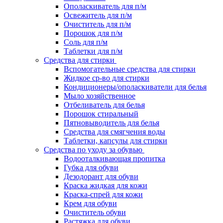
Ополаскиватель для п/м
Освежитель для п/м
Очиститель для п/м
Порошок для п/м
Соль для п/м
Таблетки для п/м
Средства для стирки
Вспомогательные средства для стирки
Жидкое ср-во для стирки
Кондиционеры/ополаскиватели для белья
Мыло хозяйственное
Отбеливатель для белья
Порошок стиральный
Пятновыводитель для белья
Средства для смягчения воды
Таблетки, капсулы для стирки
Средства по уходу за обувью
Водооталкивающая пропитка
Губка для обуви
Дезодорант для обуви
Краска жидкая для кожи
Краска-спрей для кожи
Крем для обуви
Очиститель обуви
Растяжка для обуви