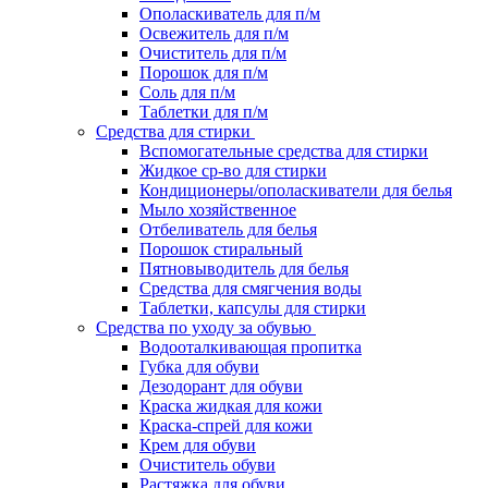
Ополаскиватель для п/м
Освежитель для п/м
Очиститель для п/м
Порошок для п/м
Соль для п/м
Таблетки для п/м
Средства для стирки
Вспомогательные средства для стирки
Жидкое ср-во для стирки
Кондиционеры/ополаскиватели для белья
Мыло хозяйственное
Отбеливатель для белья
Порошок стиральный
Пятновыводитель для белья
Средства для смягчения воды
Таблетки, капсулы для стирки
Средства по уходу за обувью
Водооталкивающая пропитка
Губка для обуви
Дезодорант для обуви
Краска жидкая для кожи
Краска-спрей для кожи
Крем для обуви
Очиститель обуви
Растяжка для обуви