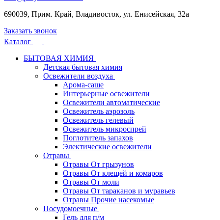
690039, Прим. Край, Владивосток, ул. Енисейская, 32а
Заказать звонок
Каталог
БЫТОВАЯ ХИМИЯ
Детская бытовая химия
Освежители воздуха
Арома-саше
Интерьерные освежители
Освежители автоматические
Освежитель аэрозоль
Освежитель гелевый
Освежитель микроспрей
Поглотитель запахов
Электические освежители
Отравы
Отравы От грызунов
Отравы От клещей и комаров
Отравы От моли
Отравы От тараканов и муравьев
Отравы Прочие насекомые
Посудомоечные
Гель для п/м