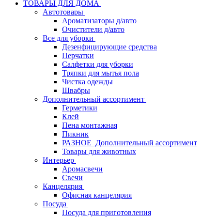
ТОВАРЫ ДЛЯ ДОМА
Автотовары
Ароматизаторы д/авто
Очистители д/авто
Все для уборки
Дезенфицирующие средства
Перчатки
Салфетки для уборки
Тряпки для мытья пола
Чистка одежды
Швабры
Дополнительный ассортимент
Герметики
Клей
Пена монтажная
Пикник
РАЗНОЕ_Дополнительный ассортимент
Товары для животных
Интерьер
Аромасвечи
Свечи
Канцелярия
Офисная канцелярия
Посуда
Посуда для приготовления