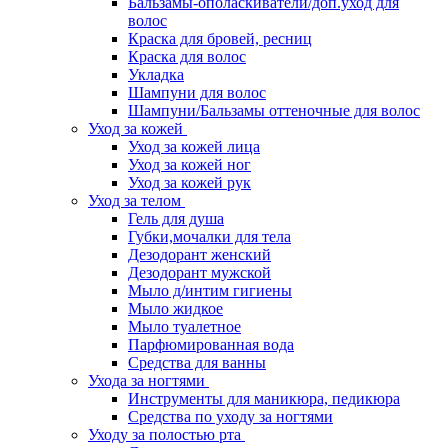
Бальзамы-ополаскиватели/доп.уход для
волос
Краска для бровей, ресниц
Краска для волос
Укладка
Шампуни для волос
Шампуни/Бальзамы оттеночные для волос
Уход за кожей
Уход за кожей лица
Уход за кожей ног
Уход за кожей рук
Уход за телом
Гель для душа
Губки,мочалки для тела
Дезодорант женский
Дезодорант мужской
Мыло д/интим гигиены
Мыло жидкое
Мыло туалетное
Парфюмированная вода
Средства для ванны
Ухода за ногтями
Инструменты для маникюра, педикюра
Средства по уходу за ногтями
Уходу за полостью рта