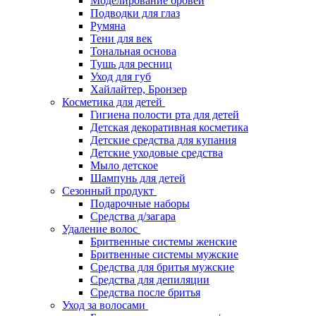
Моделирование бровей
Подводки для глаз
Румяна
Тени для век
Тональная основа
Тушь для ресниц
Уход для губ
Хайлайтер, Бронзер
Косметика для детей
Гигиена полости рта для детей
Детская декоративная косметика
Детские средства для купания
Детские уходовые средства
Мыло детское
Шампунь для детей
Сезонный продукт
Подарочные наборы
Средства д/загара
Удаление волос
Бритвенные системы женские
Бритвенные системы мужские
Средства для бритья мужские
Средства для депиляции
Средства после бритья
Уход за волосами