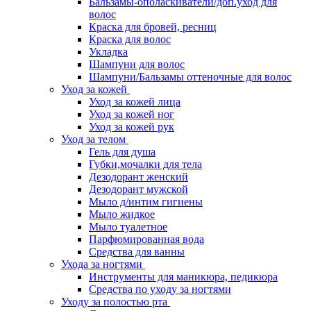
Бальзамы-ополаскиватели/доп.уход для
волос
Краска для бровей, ресниц
Краска для волос
Укладка
Шампуни для волос
Шампуни/Бальзамы оттеночные для волос
Уход за кожей
Уход за кожей лица
Уход за кожей ног
Уход за кожей рук
Уход за телом
Гель для душа
Губки,мочалки для тела
Дезодорант женский
Дезодорант мужской
Мыло д/интим гигиены
Мыло жидкое
Мыло туалетное
Парфюмированная вода
Средства для ванны
Ухода за ногтями
Инструменты для маникюра, педикюра
Средства по уходу за ногтями
Уходу за полостью рта