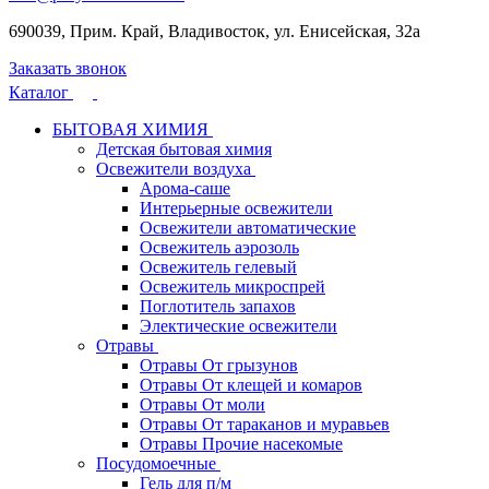
690039, Прим. Край, Владивосток, ул. Енисейская, 32а
Заказать звонок
Каталог
БЫТОВАЯ ХИМИЯ
Детская бытовая химия
Освежители воздуха
Арома-саше
Интерьерные освежители
Освежители автоматические
Освежитель аэрозоль
Освежитель гелевый
Освежитель микроспрей
Поглотитель запахов
Электические освежители
Отравы
Отравы От грызунов
Отравы От клещей и комаров
Отравы От моли
Отравы От тараканов и муравьев
Отравы Прочие насекомые
Посудомоечные
Гель для п/м