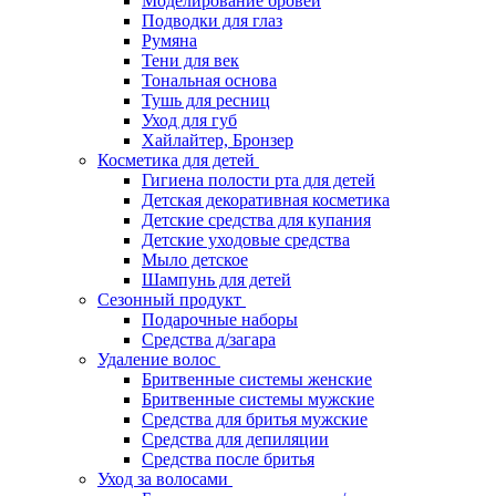
Моделирование бровей
Подводки для глаз
Румяна
Тени для век
Тональная основа
Тушь для ресниц
Уход для губ
Хайлайтер, Бронзер
Косметика для детей
Гигиена полости рта для детей
Детская декоративная косметика
Детские средства для купания
Детские уходовые средства
Мыло детское
Шампунь для детей
Сезонный продукт
Подарочные наборы
Средства д/загара
Удаление волос
Бритвенные системы женские
Бритвенные системы мужские
Средства для бритья мужские
Средства для депиляции
Средства после бритья
Уход за волосами