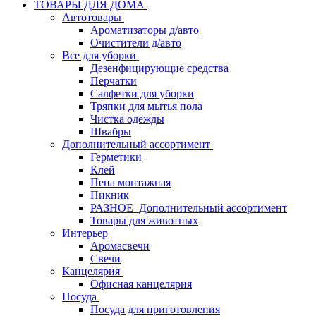
ТОВАРЫ ДЛЯ ДОМА
Автотовары
Ароматизаторы д/авто
Очистители д/авто
Все для уборки
Дезенфицирующие средства
Перчатки
Салфетки для уборки
Тряпки для мытья пола
Чистка одежды
Швабры
Дополнительный ассортимент
Герметики
Клей
Пена монтажная
Пикник
РАЗНОЕ_Дополнительный ассортимент
Товары для животных
Интерьер
Аромасвечи
Свечи
Канцелярия
Офисная канцелярия
Посуда
Посуда для приготовления