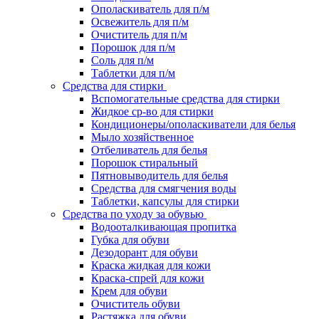
Ополаскиватель для п/м
Освежитель для п/м
Очиститель для п/м
Порошок для п/м
Соль для п/м
Таблетки для п/м
Средства для стирки
Вспомогательные средства для стирки
Жидкое ср-во для стирки
Кондиционеры/ополаскиватели для белья
Мыло хозяйственное
Отбеливатель для белья
Порошок стиральный
Пятновыводитель для белья
Средства для смягчения воды
Таблетки, капсулы для стирки
Средства по уходу за обувью
Водооталкивающая пропитка
Губка для обуви
Дезодорант для обуви
Краска жидкая для кожи
Краска-спрей для кожи
Крем для обуви
Очиститель обуви
Растяжка для обуви