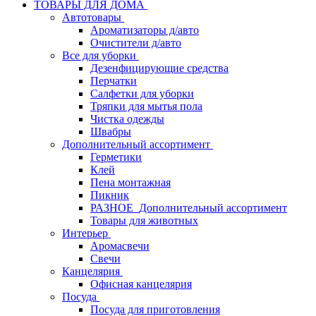
ТОВАРЫ ДЛЯ ДОМА
Автотовары
Ароматизаторы д/авто
Очистители д/авто
Все для уборки
Дезенфицирующие средства
Перчатки
Салфетки для уборки
Тряпки для мытья пола
Чистка одежды
Швабры
Дополнительный ассортимент
Герметики
Клей
Пена монтажная
Пикник
РАЗНОЕ_Дополнительный ассортимент
Товары для животных
Интерьер
Аромасвечи
Свечи
Канцелярия
Офисная канцелярия
Посуда
Посуда для приготовления