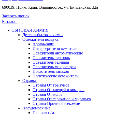
690039, Прим. Край, Владивосток, ул. Енисейская, 32а
Заказать звонок
Каталог
БЫТОВАЯ ХИМИЯ
Детская бытовая химия
Освежители воздуха
Арома-саше
Интерьерные освежители
Освежители автоматические
Освежитель аэрозоль
Освежитель гелевый
Освежитель микроспрей
Поглотитель запахов
Электические освежители
Отравы
Отравы От грызунов
Отравы От клещей и комаров
Отравы От моли
Отравы От тараканов и муравьев
Отравы Прочие насекомые
Посудомоечные
Гель для п/м