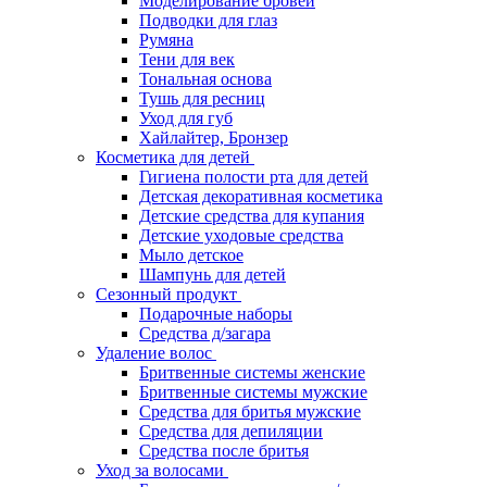
Моделирование бровей
Подводки для глаз
Румяна
Тени для век
Тональная основа
Тушь для ресниц
Уход для губ
Хайлайтер, Бронзер
Косметика для детей
Гигиена полости рта для детей
Детская декоративная косметика
Детские средства для купания
Детские уходовые средства
Мыло детское
Шампунь для детей
Сезонный продукт
Подарочные наборы
Средства д/загара
Удаление волос
Бритвенные системы женские
Бритвенные системы мужские
Средства для бритья мужские
Средства для депиляции
Средства после бритья
Уход за волосами