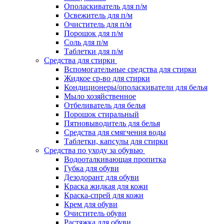
Ополаскиватель для п/м
Освежитель для п/м
Очиститель для п/м
Порошок для п/м
Соль для п/м
Таблетки для п/м
Средства для стирки
Вспомогательные средства для стирки
Жидкое ср-во для стирки
Кондиционеры/ополаскиватели для белья
Мыло хозяйственное
Отбеливатель для белья
Порошок стиральный
Пятновыводитель для белья
Средства для смягчения воды
Таблетки, капсулы для стирки
Средства по уходу за обувью
Водооталкивающая пропитка
Губка для обуви
Дезодорант для обуви
Краска жидкая для кожи
Краска-спрей для кожи
Крем для обуви
Очиститель обуви
Растяжка для обуви