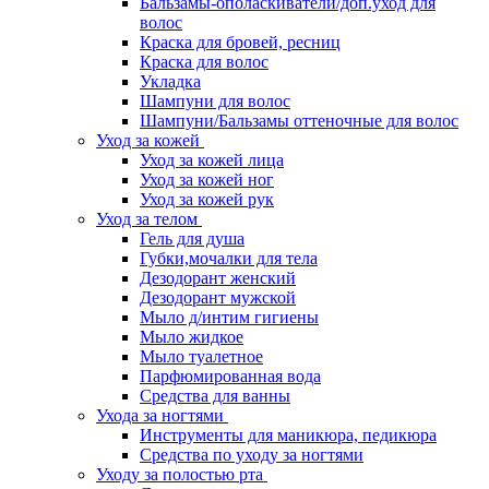
Бальзамы-ополаскиватели/доп.уход для
волос
Краска для бровей, ресниц
Краска для волос
Укладка
Шампуни для волос
Шампуни/Бальзамы оттеночные для волос
Уход за кожей
Уход за кожей лица
Уход за кожей ног
Уход за кожей рук
Уход за телом
Гель для душа
Губки,мочалки для тела
Дезодорант женский
Дезодорант мужской
Мыло д/интим гигиены
Мыло жидкое
Мыло туалетное
Парфюмированная вода
Средства для ванны
Ухода за ногтями
Инструменты для маникюра, педикюра
Средства по уходу за ногтями
Уходу за полостью рта