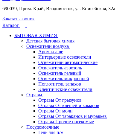
690039, Прим. Край, Владивосток, ул. Енисейская, 32а
Заказать звонок
Каталог
БЫТОВАЯ ХИМИЯ
Детская бытовая химия
Освежители воздуха
Арома-саше
Интерьерные освежители
Освежители автоматические
Освежитель аэрозоль
Освежитель гелевый
Освежитель микроспрей
Поглотитель запахов
Электические освежители
Отравы
Отравы От грызунов
Отравы От клещей и комаров
Отравы От моли
Отравы От тараканов и муравьев
Отравы Прочие насекомые
Посудомоечные
Гель для п/м