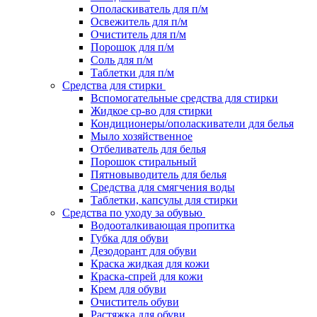
Ополаскиватель для п/м
Освежитель для п/м
Очиститель для п/м
Порошок для п/м
Соль для п/м
Таблетки для п/м
Средства для стирки
Вспомогательные средства для стирки
Жидкое ср-во для стирки
Кондиционеры/ополаскиватели для белья
Мыло хозяйственное
Отбеливатель для белья
Порошок стиральный
Пятновыводитель для белья
Средства для смягчения воды
Таблетки, капсулы для стирки
Средства по уходу за обувью
Водооталкивающая пропитка
Губка для обуви
Дезодорант для обуви
Краска жидкая для кожи
Краска-спрей для кожи
Крем для обуви
Очиститель обуви
Растяжка для обуви