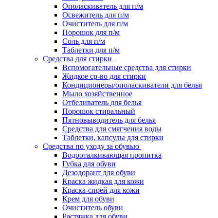
Ополаскиватель для п/м
Освежитель для п/м
Очиститель для п/м
Порошок для п/м
Соль для п/м
Таблетки для п/м
Средства для стирки
Вспомогательные средства для стирки
Жидкое ср-во для стирки
Кондиционеры/ополаскиватели для белья
Мыло хозяйственное
Отбеливатель для белья
Порошок стиральный
Пятновыводитель для белья
Средства для смягчения воды
Таблетки, капсулы для стирки
Средства по уходу за обувью
Водооталкивающая пропитка
Губка для обуви
Дезодорант для обуви
Краска жидкая для кожи
Краска-спрей для кожи
Крем для обуви
Очиститель обуви
Растяжка для обуви