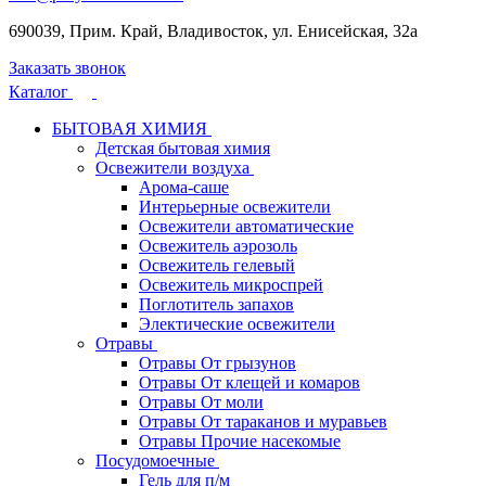
690039, Прим. Край, Владивосток, ул. Енисейская, 32а
Заказать звонок
Каталог
БЫТОВАЯ ХИМИЯ
Детская бытовая химия
Освежители воздуха
Арома-саше
Интерьерные освежители
Освежители автоматические
Освежитель аэрозоль
Освежитель гелевый
Освежитель микроспрей
Поглотитель запахов
Электические освежители
Отравы
Отравы От грызунов
Отравы От клещей и комаров
Отравы От моли
Отравы От тараканов и муравьев
Отравы Прочие насекомые
Посудомоечные
Гель для п/м