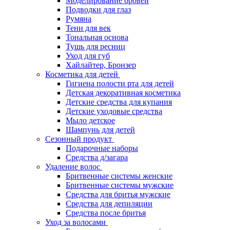
Моделирование бровей
Подводки для глаз
Румяна
Тени для век
Тональная основа
Тушь для ресниц
Уход для губ
Хайлайтер, Бронзер
Косметика для детей
Гигиена полости рта для детей
Детская декоративная косметика
Детские средства для купания
Детские уходовые средства
Мыло детское
Шампунь для детей
Сезонный продукт
Подарочные наборы
Средства д/загара
Удаление волос
Бритвенные системы женские
Бритвенные системы мужские
Средства для бритья мужские
Средства для депиляции
Средства после бритья
Уход за волосами