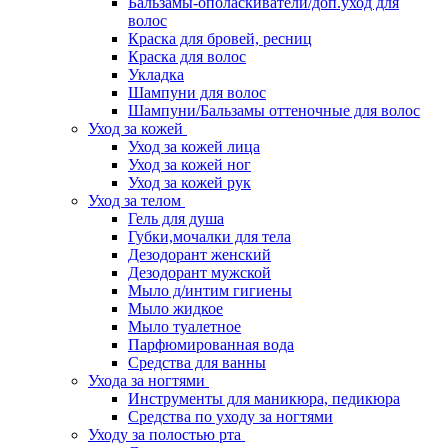
Бальзамы-ополаскиватели/доп.уход для
волос
Краска для бровей, ресниц
Краска для волос
Укладка
Шампуни для волос
Шампуни/Бальзамы оттеночные для волос
Уход за кожей
Уход за кожей лица
Уход за кожей ног
Уход за кожей рук
Уход за телом
Гель для душа
Губки,мочалки для тела
Дезодорант женский
Дезодорант мужской
Мыло д/интим гигиены
Мыло жидкое
Мыло туалетное
Парфюмированная вода
Средства для ванны
Ухода за ногтями
Инструменты для маникюра, педикюра
Средства по уходу за ногтями
Уходу за полостью рта