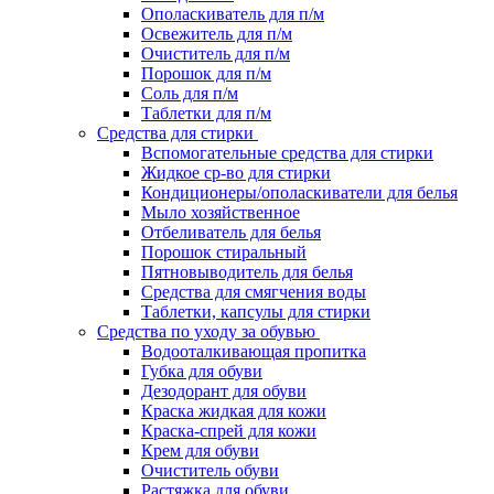
Ополаскиватель для п/м
Освежитель для п/м
Очиститель для п/м
Порошок для п/м
Соль для п/м
Таблетки для п/м
Средства для стирки
Вспомогательные средства для стирки
Жидкое ср-во для стирки
Кондиционеры/ополаскиватели для белья
Мыло хозяйственное
Отбеливатель для белья
Порошок стиральный
Пятновыводитель для белья
Средства для смягчения воды
Таблетки, капсулы для стирки
Средства по уходу за обувью
Водооталкивающая пропитка
Губка для обуви
Дезодорант для обуви
Краска жидкая для кожи
Краска-спрей для кожи
Крем для обуви
Очиститель обуви
Растяжка для обуви