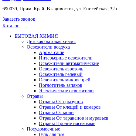
690039, Прим. Край, Владивосток, ул. Енисейская, 32а
Заказать звонок
Каталог
БЫТОВАЯ ХИМИЯ
Детская бытовая химия
Освежители воздуха
Арома-саше
Интерьерные освежители
Освежители автоматические
Освежитель аэрозоль
Освежитель гелевый
Освежитель микроспрей
Поглотитель запахов
Электические освежители
Отравы
Отравы От грызунов
Отравы От клещей и комаров
Отравы От моли
Отравы От тараканов и муравьев
Отравы Прочие насекомые
Посудомоечные
Гель для п/м