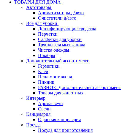
ТОВАРЫ ДЛЯ ДОМА
Автотовары
Ароматизаторы д/авто
Очистители д/авто
Все для уборки
Дезенфицирующие средства
Перчатки
Салфетки для уборки
Тряпки для мытья пола
Чистка одежды
Швабры
Дополнительный ассортимент
Герметики
Клей
Пена монтажная
Пикник
РАЗНОЕ_Дополнительный ассортимент
Товары для животных
Интерьер
Аромасвечи
Свечи
Канцелярия
Офисная канцелярия
Посуда
Посуда для приготовления