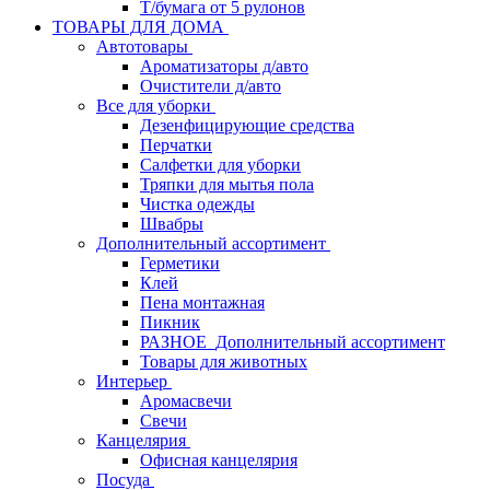
Т/бумага от 5 рулонов
ТОВАРЫ ДЛЯ ДОМА
Автотовары
Ароматизаторы д/авто
Очистители д/авто
Все для уборки
Дезенфицирующие средства
Перчатки
Салфетки для уборки
Тряпки для мытья пола
Чистка одежды
Швабры
Дополнительный ассортимент
Герметики
Клей
Пена монтажная
Пикник
РАЗНОЕ_Дополнительный ассортимент
Товары для животных
Интерьер
Аромасвечи
Свечи
Канцелярия
Офисная канцелярия
Посуда