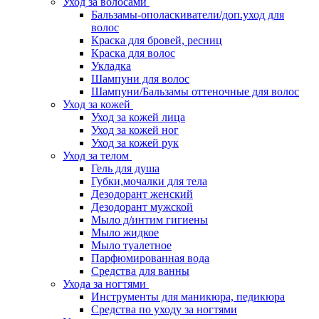
Уход за волосами
Бальзамы-ополаскиватели/доп.уход для
волос
Краска для бровей, ресниц
Краска для волос
Укладка
Шампуни для волос
Шампуни/Бальзамы оттеночные для волос
Уход за кожей
Уход за кожей лица
Уход за кожей ног
Уход за кожей рук
Уход за телом
Гель для душа
Губки,мочалки для тела
Дезодорант женский
Дезодорант мужской
Мыло д/интим гигиены
Мыло жидкое
Мыло туалетное
Парфюмированная вода
Средства для ванны
Ухода за ногтями
Инструменты для маникюра, педикюра
Средства по уходу за ногтями