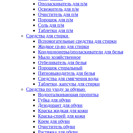
Ополаскиватель для п/м
Освежитель для п/м
Очиститель для п/м
Порошок для п/м
Соль для п/м
Таблетки для п/м
Средства для стирки
Вспомогательные средства для стирки
Жидкое ср-во для стирки
Кондиционеры/ополаскиватели для белья
Мыло хозяйственное
Отбеливатель для белья
Порошок стиральный
Пятновыводитель для белья
Средства для смягчения воды
Таблетки, капсулы для стирки
Средства по уходу за обувью
Водооталкивающая пропитка
Губка для обуви
Дезодорант для обуви
Краска жидкая для кожи
Краска-спрей для кожи
Крем для обуви
Очиститель обуви
Растяжка для обуви