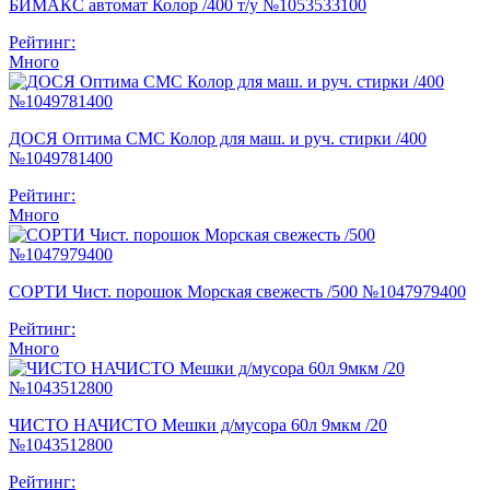
БИМАКС автомат Колор /400 т/у №1053533100
Рейтинг:
Много
ДОСЯ Оптима СМС Колор для маш. и руч. стирки /400
№1049781400
Рейтинг:
Много
СОРТИ Чист. порошок Морская свежесть /500 №1047979400
Рейтинг:
Много
ЧИСТО НАЧИСТО Мешки д/мусора 60л 9мкм /20
№1043512800
Рейтинг: