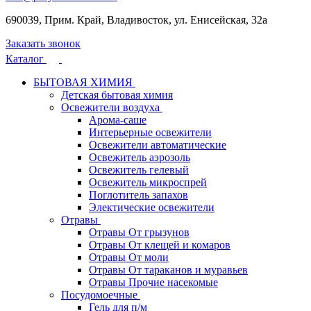
690039, Прим. Край, Владивосток, ул. Енисейская, 32а
Заказать звонок
Каталог
БЫТОВАЯ ХИМИЯ
Детская бытовая химия
Освежители воздуха
Арома-саше
Интерьерные освежители
Освежители автоматические
Освежитель аэрозоль
Освежитель гелевый
Освежитель микроспрей
Поглотитель запахов
Электические освежители
Отравы
Отравы От грызунов
Отравы От клещей и комаров
Отравы От моли
Отравы От тараканов и муравьев
Отравы Прочие насекомые
Посудомоечные
Гель для п/м