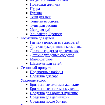
Моделирование бровей
Подводки для глаз
Пудра
Румяна
Тени для век
Тональная основа
Тушь для ресниц
Уход для губ
Хайлайтер, Бронзер
Косметика для детей
Гигиена полости рта для детей
Детская декоративная косметика
Детские средства для купания
Детские уходовые средства
Мыло детское
Шампунь для детей
Сезонный продукт
Подарочные наборы
Средства д/загара
Удаление волос
Бритвенные системы женские
Бритвенные системы мужские
Средства для бритья мужские
Средства для депиляции
Средства после бритья