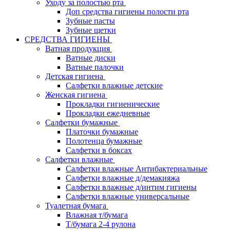
Уходу за полостью рта
Доп средства гигиены полости рта
Зубные пасты
Зубные щетки
СРЕДСТВА ГИГИЕНЫ
Ватная продукция
Ватные диски
Ватные палочки
Детская гигиена
Салфетки влажные детские
Женская гигиена
Прокладки гигиенические
Прокладки ежедневные
Салфетки бумажные
Платочки бумажные
Полотенца бумажные
Салфетки в боксах
Салфетки влажные
Салфетки влажные Антибактериальные
Салфетки влажные д/демакияжа
Салфетки влажные д/интим гигиены
Салфетки влажные универсальные
Туалетная бумага
Влажная т/бумага
Т/бумага 2-4 рулона