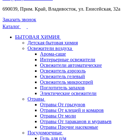
690039, Прим. Край, Владивосток, ул. Енисейская, 32а
Заказать звонок
Каталог
БЫТОВАЯ ХИМИЯ
Детская бытовая химия
Освежители воздуха
Арома-саше
Интерьерные освежители
Освежители автоматические
Освежитель аэрозоль
Освежитель гелевый
Освежитель микроспрей
Поглотитель запахов
Электические освежители
Отравы
Отравы От грызунов
Отравы От клещей и комаров
Отравы От моли
Отравы От тараканов и муравьев
Отравы Прочие насекомые
Посудомоечные
Гель для п/м