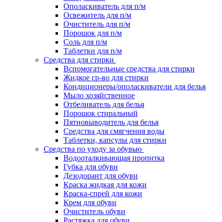
Ополаскиватель для п/м
Освежитель для п/м
Очиститель для п/м
Порошок для п/м
Соль для п/м
Таблетки для п/м
Средства для стирки
Вспомогательные средства для стирки
Жидкое ср-во для стирки
Кондиционеры/ополаскиватели для белья
Мыло хозяйственное
Отбеливатель для белья
Порошок стиральный
Пятновыводитель для белья
Средства для смягчения воды
Таблетки, капсулы для стирки
Средства по уходу за обувью
Водооталкивающая пропитка
Губка для обуви
Дезодорант для обуви
Краска жидкая для кожи
Краска-спрей для кожи
Крем для обуви
Очиститель обуви
Растяжка для обуви