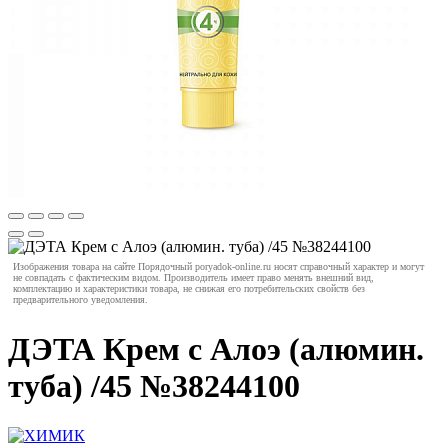
Изображения товара на сайте Порядочный poryadok-online.ru носят справочный характер и могут
не совпадать с фактическим видом. Производитель имеет право менять внешний вид,
комплектацию и характеристики товара, не снижая его потребительских свойств без
предварительного уведомления.
ДЭТА Крем с Алоэ (алюмин.
туба) /45 №38244100