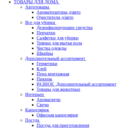
ТОВАРЫ ДЛЯ ДОМА
Автотовары
Ароматизаторы д/авто
Очистители д/авто
Все для уборки
Дезенфицирующие средства
Перчатки
Салфетки для уборки
Тряпки для мытья пола
Чистка одежды
Швабры
Дополнительный ассортимент
Герметики
Клей
Пена монтажная
Пикник
РАЗНОЕ_Дополнительный ассортимент
Товары для животных
Интерьер
Аромасвечи
Свечи
Канцелярия
Офисная канцелярия
Посуда
Посуда для приготовления