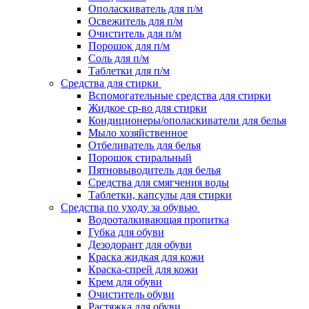
Ополаскиватель для п/м
Освежитель для п/м
Очиститель для п/м
Порошок для п/м
Соль для п/м
Таблетки для п/м
Средства для стирки
Вспомогательные средства для стирки
Жидкое ср-во для стирки
Кондиционеры/ополаскиватели для белья
Мыло хозяйственное
Отбеливатель для белья
Порошок стиральный
Пятновыводитель для белья
Средства для смягчения воды
Таблетки, капсулы для стирки
Средства по уходу за обувью
Водооталкивающая пропитка
Губка для обуви
Дезодорант для обуви
Краска жидкая для кожи
Краска-спрей для кожи
Крем для обуви
Очиститель обуви
Растяжка для обуви