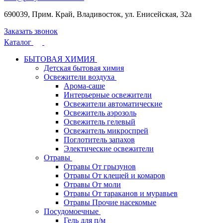
690039, Прим. Край, Владивосток, ул. Енисейская, 32а
Заказать звонок
Каталог
БЫТОВАЯ ХИМИЯ
Детская бытовая химия
Освежители воздуха
Арома-саше
Интерьерные освежители
Освежители автоматические
Освежитель аэрозоль
Освежитель гелевый
Освежитель микроспрей
Поглотитель запахов
Электические освежители
Отравы
Отравы От грызунов
Отравы От клещей и комаров
Отравы От моли
Отравы От тараканов и муравьев
Отравы Прочие насекомые
Посудомоечные
Гель для п/м