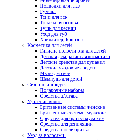
Моделирование бровей
Подводки для глаз
Румяна
Тени для век
Тональная основа
Тушь для ресниц
Уход для губ
Хайлайтер, Бронзер
Косметика для детей
Гигиена полости рта для детей
Детская декоративная косметика
Детские средства для купания
Детские уходовые средства
Мыло детское
Шампунь для детей
Сезонный продукт
Подарочные наборы
Средства д/загара
Удаление волос
Бритвенные системы женские
Бритвенные системы мужские
Средства для бритья мужские
Средства для депиляции
Средства после бритья
Уход за волосами