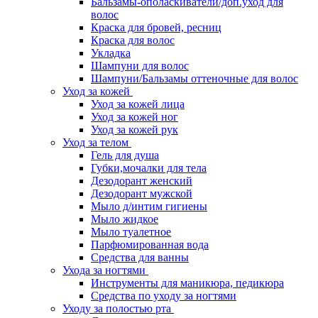
Бальзамы-ополаскиватели/доп.уход для
волос
Краска для бровей, ресниц
Краска для волос
Укладка
Шампуни для волос
Шампуни/Бальзамы оттеночные для волос
Уход за кожей
Уход за кожей лица
Уход за кожей ног
Уход за кожей рук
Уход за телом
Гель для душа
Губки,мочалки для тела
Дезодорант женский
Дезодорант мужской
Мыло д/интим гигиены
Мыло жидкое
Мыло туалетное
Парфюмированная вода
Средства для ванны
Ухода за ногтями
Инструменты для маникюра, педикюра
Средства по уходу за ногтями
Уходу за полостью рта