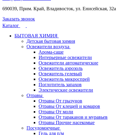
690039, Прим. Край, Владивосток, ул. Енисейская, 32а
Заказать звонок
Каталог
БЫТОВАЯ ХИМИЯ
Детская бытовая химия
Освежители воздуха
Арома-саше
Интерьерные освежители
Освежители автоматические
Освежитель аэрозоль
Освежитель гелевый
Освежитель микроспрей
Поглотитель запахов
Электические освежители
Отравы
Отравы От грызунов
Отравы От клещей и комаров
Отравы От моли
Отравы От тараканов и муравьев
Отравы Прочие насекомые
Посудомоечные
Гель для п/м