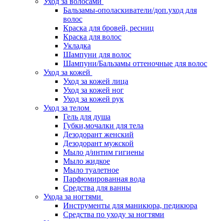
Уход за волосами
Бальзамы-ополаскиватели/доп.уход для
волос
Краска для бровей, ресниц
Краска для волос
Укладка
Шампуни для волос
Шампуни/Бальзамы оттеночные для волос
Уход за кожей
Уход за кожей лица
Уход за кожей ног
Уход за кожей рук
Уход за телом
Гель для душа
Губки,мочалки для тела
Дезодорант женский
Дезодорант мужской
Мыло д/интим гигиены
Мыло жидкое
Мыло туалетное
Парфюмированная вода
Средства для ванны
Ухода за ногтями
Инструменты для маникюра, педикюра
Средства по уходу за ногтями