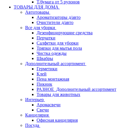
Т/бумага от 5 рулонов
ТОВАРЫ ДЛЯ ДОМА
Автотовары
Ароматизаторы д/авто
Очистители д/авто
Все для уборки
Дезенфицирующие средства
Перчатки
Салфетки для уборки
Тряпки для мытья пола
Чистка одежды
Швабры
Дополнительный ассортимент
Герметики
Клей
Пена монтажная
Пикник
РАЗНОЕ_Дополнительный ассортимент
Товары для животных
Интерьер
Аромасвечи
Свечи
Канцелярия
Офисная канцелярия
Посуда