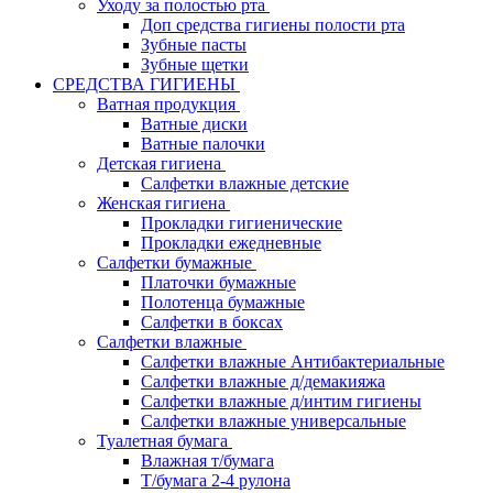
Уходу за полостью рта
Доп средства гигиены полости рта
Зубные пасты
Зубные щетки
СРЕДСТВА ГИГИЕНЫ
Ватная продукция
Ватные диски
Ватные палочки
Детская гигиена
Салфетки влажные детские
Женская гигиена
Прокладки гигиенические
Прокладки ежедневные
Салфетки бумажные
Платочки бумажные
Полотенца бумажные
Салфетки в боксах
Салфетки влажные
Салфетки влажные Антибактериальные
Салфетки влажные д/демакияжа
Салфетки влажные д/интим гигиены
Салфетки влажные универсальные
Туалетная бумага
Влажная т/бумага
Т/бумага 2-4 рулона