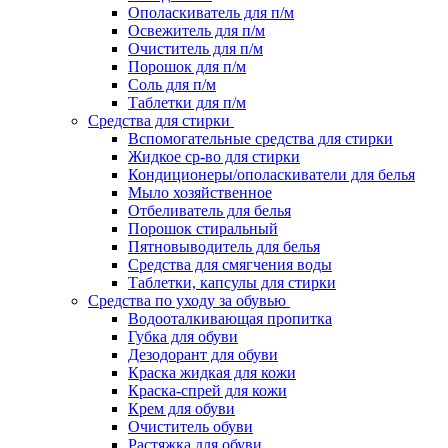
Ополаскиватель для п/м
Освежитель для п/м
Очиститель для п/м
Порошок для п/м
Соль для п/м
Таблетки для п/м
Средства для стирки
Вспомогательные средства для стирки
Жидкое ср-во для стирки
Кондиционеры/ополаскиватели для белья
Мыло хозяйственное
Отбеливатель для белья
Порошок стиральный
Пятновыводитель для белья
Средства для смягчения воды
Таблетки, капсулы для стирки
Средства по уходу за обувью
Водооталкивающая пропитка
Губка для обуви
Дезодорант для обуви
Краска жидкая для кожи
Краска-спрей для кожи
Крем для обуви
Очиститель обуви
Растяжка для обуви