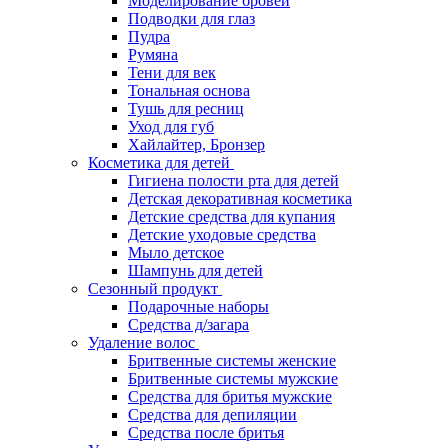
Моделирование бровей
Подводки для глаз
Пудра
Румяна
Тени для век
Тональная основа
Тушь для ресниц
Уход для губ
Хайлайтер, Бронзер
Косметика для детей
Гигиена полости рта для детей
Детская декоративная косметика
Детские средства для купания
Детские уходовые средства
Мыло детское
Шампунь для детей
Сезонный продукт
Подарочные наборы
Средства д/загара
Удаление волос
Бритвенные системы женские
Бритвенные системы мужские
Средства для бритья мужские
Средства для депиляции
Средства после бритья