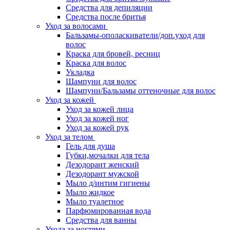
Средства для депиляции
Средства после бритья
Уход за волосами
Бальзамы-ополаскиватели/доп.уход для
волос
Краска для бровей, ресниц
Краска для волос
Укладка
Шампуни для волос
Шампуни/Бальзамы оттеночные для волос
Уход за кожей
Уход за кожей лица
Уход за кожей ног
Уход за кожей рук
Уход за телом
Гель для душа
Губки,мочалки для тела
Дезодорант женский
Дезодорант мужской
Мыло д/интим гигиены
Мыло жидкое
Мыло туалетное
Парфюмированная вода
Средства для ванны
Ухода за ногтями