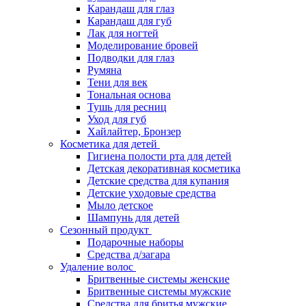
Карандаш для глаз
Карандаш для губ
Лак для ногтей
Моделирование бровей
Подводки для глаз
Румяна
Тени для век
Тональная основа
Тушь для ресниц
Уход для губ
Хайлайтер, Бронзер
Косметика для детей
Гигиена полости рта для детей
Детская декоративная косметика
Детские средства для купания
Детские уходовые средства
Мыло детское
Шампунь для детей
Сезонный продукт
Подарочные наборы
Средства д/загара
Удаление волос
Бритвенные системы женские
Бритвенные системы мужские
Средства для бритья мужские