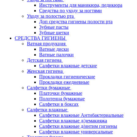
Инструменты для маникюра, педикюра
Средства по уходу за ногтями
Уходу за полостью рта
Доп средства гигиены полости рта
Зубные пасты
Зубные щетки
СРЕДСТВА ГИГИЕНЫ
Ватная продукция
Ватные диски
Ватные палочки
Детская гигиена
Салфетки влажные детские
Женская гигиена
Прокладки гигиенические
Прокладки ежедневные
Салфетки бумажные
Платочки бумажные
Полотенца бумажные
Салфетки в боксах
Салфетки влажные
Салфетки влажные Антибактериальные
Салфетки влажные д/демакияжа
Салфетки влажные д/интим гигиены
Салфетки влажные универсальные