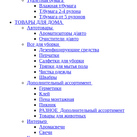
Туалетная бумага
Влажная т/бумага
Т/бумага 2-4 рулона
Т/бумага от 5 рулонов
ТОВАРЫ ДЛЯ ДОМА
Автотовары
Ароматизаторы д/авто
Очистители д/авто
Все для уборки
Дезенфицирующие средства
Перчатки
Салфетки для уборки
Тряпки для мытья пола
Чистка одежды
Швабры
Дополнительный ассортимент
Герметики
Клей
Пена монтажная
Пикник
РАЗНОЕ_Дополнительный ассортимент
Товары для животных
Интерьер
Аромасвечи
Свечи