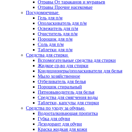
Отравы От тараканов и муравьев
Отравы Прочие насекомые
Посудомоечные
Гель для п/м
Ополаскиватель для п/м
Освежитель для п/м
Очиститель для п/м
Порошок для п/м
Соль для п/м
Таблетки для п/м
Средства для стирки
Вспомогательные средства для стирки
Жидкое ср-во для стирки
Кондиционеры/ополаскиватели для белья
Мыло хозяйственное
Отбеливатель для белья
Порошок стиральный
Пятновыводитель для белья
Средства для смягчения воды
Таблетки, капсулы для стирки
Средства по уходу за обувью
Водооталкивающая пропитка
Губка для обуви
Дезодорант для обуви
Краска жидкая для кожи