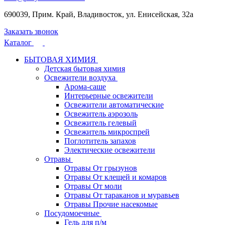
690039, Прим. Край, Владивосток, ул. Енисейская, 32а
Заказать звонок
Каталог
БЫТОВАЯ ХИМИЯ
Детская бытовая химия
Освежители воздуха
Арома-саше
Интерьерные освежители
Освежители автоматические
Освежитель аэрозоль
Освежитель гелевый
Освежитель микроспрей
Поглотитель запахов
Электические освежители
Отравы
Отравы От грызунов
Отравы От клещей и комаров
Отравы От моли
Отравы От тараканов и муравьев
Отравы Прочие насекомые
Посудомоечные
Гель для п/м