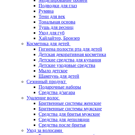
Моделирование бровей
Подводки для глаз
Румяна
Тени для век
Тональная основа
Тушь для ресниц
Уход для губ
Хайлайтер, Бронзер
Косметика для детей
Гигиена полости рта для детей
Детская декоративная косметика
Детские средства для купания
Детские уходовые средства
Мыло детское
Шампунь для детей
Сезонный продукт
Подарочные наборы
Средства д/загара
Удаление волос
Бритвенные системы женские
Бритвенные системы мужские
Средства для бритья мужские
Средства для депиляции
Средства после бритья
Уход за волосами