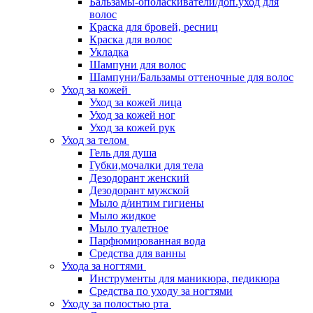
Бальзамы-ополаскиватели/доп.уход для
волос
Краска для бровей, ресниц
Краска для волос
Укладка
Шампуни для волос
Шампуни/Бальзамы оттеночные для волос
Уход за кожей
Уход за кожей лица
Уход за кожей ног
Уход за кожей рук
Уход за телом
Гель для душа
Губки,мочалки для тела
Дезодорант женский
Дезодорант мужской
Мыло д/интим гигиены
Мыло жидкое
Мыло туалетное
Парфюмированная вода
Средства для ванны
Ухода за ногтями
Инструменты для маникюра, педикюра
Средства по уходу за ногтями
Уходу за полостью рта