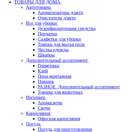
ТОВАРЫ ДЛЯ ДОМА
Автотовары
Ароматизаторы д/авто
Очистители д/авто
Все для уборки
Дезенфицирующие средства
Перчатки
Салфетки для уборки
Тряпки для мытья пола
Чистка одежды
Швабры
Дополнительный ассортимент
Герметики
Клей
Пена монтажная
Пикник
РАЗНОЕ_Дополнительный ассортимент
Товары для животных
Интерьер
Аромасвечи
Свечи
Канцелярия
Офисная канцелярия
Посуда
Посуда для приготовления