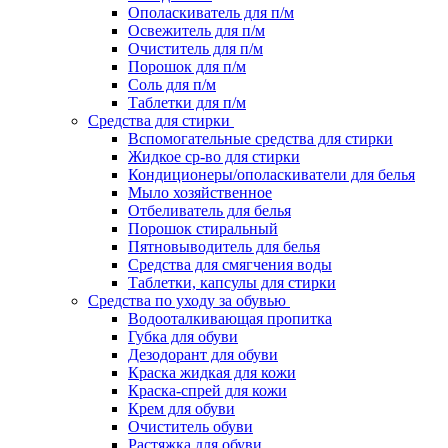
Ополаскиватель для п/м
Освежитель для п/м
Очиститель для п/м
Порошок для п/м
Соль для п/м
Таблетки для п/м
Средства для стирки
Вспомогательные средства для стирки
Жидкое ср-во для стирки
Кондиционеры/ополаскиватели для белья
Мыло хозяйственное
Отбеливатель для белья
Порошок стиральный
Пятновыводитель для белья
Средства для смягчения воды
Таблетки, капсулы для стирки
Средства по уходу за обувью
Водооталкивающая пропитка
Губка для обуви
Дезодорант для обуви
Краска жидкая для кожи
Краска-спрей для кожи
Крем для обуви
Очиститель обуви
Растяжка для обуви