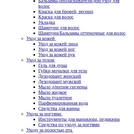
Бальзамы-ополаскиватели/доп.уход для
волос
Краска для бровей, ресниц
Краска для волос
Укладка
Шампуни для волос
Шампуни/Бальзамы оттеночные для волос
Уход за кожей
Уход за кожей лица
Уход за кожей ног
Уход за кожей рук
Уход за телом
Гель для душа
Губки,мочалки для тела
Дезодорант женский
Дезодорант мужской
Мыло д/интим гигиены
Мыло жидкое
Мыло туалетное
Парфюмированная вода
Средства для ванны
Ухода за ногтями
Инструменты для маникюра, педикюра
Средства по уходу за ногтями
Уходу за полостью рта