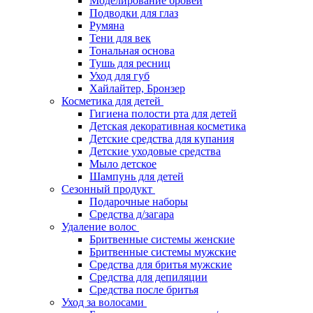
Моделирование бровей
Подводки для глаз
Румяна
Тени для век
Тональная основа
Тушь для ресниц
Уход для губ
Хайлайтер, Бронзер
Косметика для детей
Гигиена полости рта для детей
Детская декоративная косметика
Детские средства для купания
Детские уходовые средства
Мыло детское
Шампунь для детей
Сезонный продукт
Подарочные наборы
Средства д/загара
Удаление волос
Бритвенные системы женские
Бритвенные системы мужские
Средства для бритья мужские
Средства для депиляции
Средства после бритья
Уход за волосами