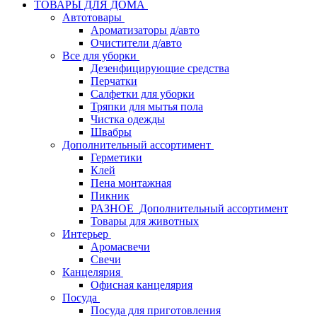
ТОВАРЫ ДЛЯ ДОМА
Автотовары
Ароматизаторы д/авто
Очистители д/авто
Все для уборки
Дезенфицирующие средства
Перчатки
Салфетки для уборки
Тряпки для мытья пола
Чистка одежды
Швабры
Дополнительный ассортимент
Герметики
Клей
Пена монтажная
Пикник
РАЗНОЕ_Дополнительный ассортимент
Товары для животных
Интерьер
Аромасвечи
Свечи
Канцелярия
Офисная канцелярия
Посуда
Посуда для приготовления