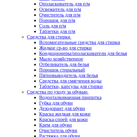
Ополаскиватель для п/м
Освежитель для п/м
Очиститель для п/м
Порошок для п/м
Соль для п/м
Таблетки для п/м
Средства для стирки
Вспомогательные средства для стирки
Жидкое ср-во для стирки
Кондиционеры/ополаскиватели для белья
Мыло хозяйственное
Отбеливатель для белья
Порошок стиральный
Пятновыводитель для белья
Средства для смягчения воды
Таблетки, капсулы для стирки
Средства по уходу за обувью
Водооталкивающая пропитка
Губка для обуви
Дезодорант для обуви
Краска жидкая для кожи
Краска-спрей для кожи
Крем для обуви
Очиститель обуви
Растяжка для обуви