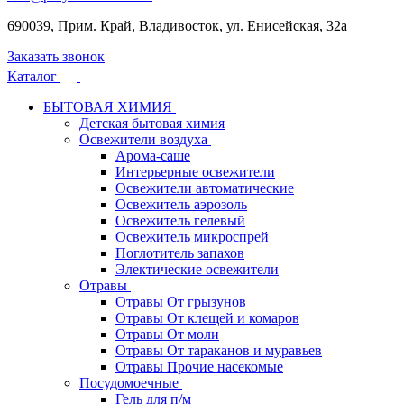
690039, Прим. Край, Владивосток, ул. Енисейская, 32а
Заказать звонок
Каталог
БЫТОВАЯ ХИМИЯ
Детская бытовая химия
Освежители воздуха
Арома-саше
Интерьерные освежители
Освежители автоматические
Освежитель аэрозоль
Освежитель гелевый
Освежитель микроспрей
Поглотитель запахов
Электические освежители
Отравы
Отравы От грызунов
Отравы От клещей и комаров
Отравы От моли
Отравы От тараканов и муравьев
Отравы Прочие насекомые
Посудомоечные
Гель для п/м