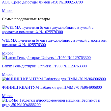
АОС Ср-во д/посуды Лимон /450 №1000253700
Много
Самые продаваемые товары
WELMA Туалетная бумага двухслойная с втулкой с ароматом
ромашки /4 №1025576300
Много
Lamm Гель д/стирки Universal /1950 №1129763300
Много
ФИНИШ КВАНТУМ Таблетки для ПММ /70 №964906800
Много