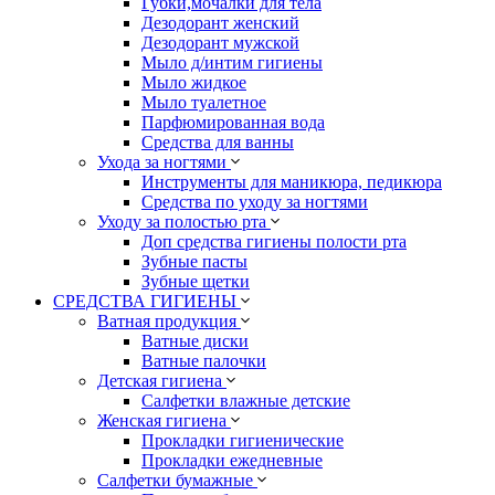
Губки,мочалки для тела
Дезодорант женский
Дезодорант мужской
Мыло д/интим гигиены
Мыло жидкое
Мыло туалетное
Парфюмированная вода
Средства для ванны
Ухода за ногтями
Инструменты для маникюра, педикюра
Средства по уходу за ногтями
Уходу за полостью рта
Доп средства гигиены полости рта
Зубные пасты
Зубные щетки
СРЕДСТВА ГИГИЕНЫ
Ватная продукция
Ватные диски
Ватные палочки
Детская гигиена
Салфетки влажные детские
Женская гигиена
Прокладки гигиенические
Прокладки ежедневные
Салфетки бумажные