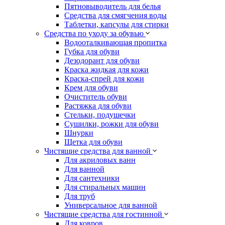
Пятновыводитель для белья
Средства для смягчения воды
Таблетки, капсулы для стирки
Средства по уходу за обувью
Водооталкивающая пропитка
Губка для обуви
Дезодорант для обуви
Краска жидкая для кожи
Краска-спрей для кожи
Крем для обуви
Очиститель обуви
Растяжка для обуви
Стельки, подушечки
Сушилки, рожки для обуви
Шнурки
Щетка для обуви
Чистящие средства для ванной
Для акриловых ванн
Для ванной
Для сантехники
Для стиральных машин
Для труб
Универсальное для ванной
Чистящие средства для гостинной
Для ковров