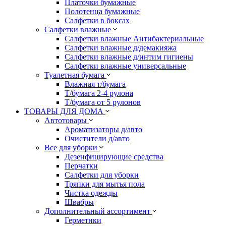
Платочки бумажные
Полотенца бумажные
Салфетки в боксах
Салфетки влажные
Салфетки влажные Антибактериальные
Салфетки влажные д/демакияжа
Салфетки влажные д/интим гигиены
Салфетки влажные универсальные
Туалетная бумага
Влажная т/бумага
Т/бумага 2-4 рулона
Т/бумага от 5 рулонов
ТОВАРЫ ДЛЯ ДОМА
Автотовары
Ароматизаторы д/авто
Очистители д/авто
Все для уборки
Дезенфицирующие средства
Перчатки
Салфетки для уборки
Тряпки для мытья пола
Чистка одежды
Швабры
Дополнительный ассортимент
Герметики