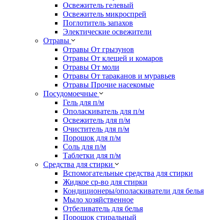
Освежитель гелевый
Освежитель микроспрей
Поглотитель запахов
Электические освежители
Отравы
Отравы От грызунов
Отравы От клещей и комаров
Отравы От моли
Отравы От тараканов и муравьев
Отравы Прочие насекомые
Посудомоечные
Гель для п/м
Ополаскиватель для п/м
Освежитель для п/м
Очиститель для п/м
Порошок для п/м
Соль для п/м
Таблетки для п/м
Средства для стирки
Вспомогательные средства для стирки
Жидкое ср-во для стирки
Кондиционеры/ополаскиватели для белья
Мыло хозяйственное
Отбеливатель для белья
Порошок стиральный