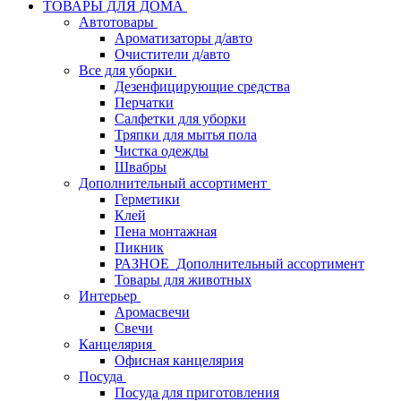
ТОВАРЫ ДЛЯ ДОМА
Автотовары
Ароматизаторы д/авто
Очистители д/авто
Все для уборки
Дезенфицирующие средства
Перчатки
Салфетки для уборки
Тряпки для мытья пола
Чистка одежды
Швабры
Дополнительный ассортимент
Герметики
Клей
Пена монтажная
Пикник
РАЗНОЕ_Дополнительный ассортимент
Товары для животных
Интерьер
Аромасвечи
Свечи
Канцелярия
Офисная канцелярия
Посуда
Посуда для приготовления