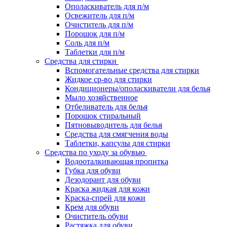
Ополаскиватель для п/м
Освежитель для п/м
Очиститель для п/м
Порошок для п/м
Соль для п/м
Таблетки для п/м
Средства для стирки
Вспомогательные средства для стирки
Жидкое ср-во для стирки
Кондиционеры/ополаскиватели для белья
Мыло хозяйственное
Отбеливатель для белья
Порошок стиральный
Пятновыводитель для белья
Средства для смягчения воды
Таблетки, капсулы для стирки
Средства по уходу за обувью
Водооталкивающая пропитка
Губка для обуви
Дезодорант для обуви
Краска жидкая для кожи
Краска-спрей для кожи
Крем для обуви
Очиститель обуви
Растяжка для обуви