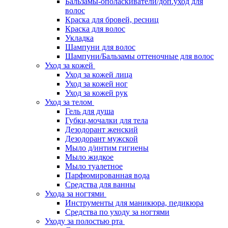
Бальзамы-ополаскиватели/доп.уход для
волос
Краска для бровей, ресниц
Краска для волос
Укладка
Шампуни для волос
Шампуни/Бальзамы оттеночные для волос
Уход за кожей
Уход за кожей лица
Уход за кожей ног
Уход за кожей рук
Уход за телом
Гель для душа
Губки,мочалки для тела
Дезодорант женский
Дезодорант мужской
Мыло д/интим гигиены
Мыло жидкое
Мыло туалетное
Парфюмированная вода
Средства для ванны
Ухода за ногтями
Инструменты для маникюра, педикюра
Средства по уходу за ногтями
Уходу за полостью рта