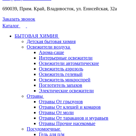
690039, Прим. Край, Владивосток, ул. Енисейская, 32а
Заказать звонок
Каталог
БЫТОВАЯ ХИМИЯ
Детская бытовая химия
Освежители воздуха
Арома-саше
Интерьерные освежители
Освежители автоматические
Освежитель аэрозоль
Освежитель гелевый
Освежитель микроспрей
Поглотитель запахов
Электические освежители
Отравы
Отравы От грызунов
Отравы От клещей и комаров
Отравы От моли
Отравы От тараканов и муравьев
Отравы Прочие насекомые
Посудомоечные
Гель для п/м