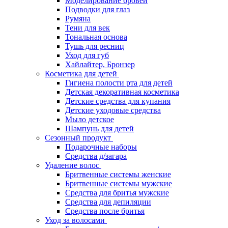
Моделирование бровей
Подводки для глаз
Румяна
Тени для век
Тональная основа
Тушь для ресниц
Уход для губ
Хайлайтер, Бронзер
Косметика для детей
Гигиена полости рта для детей
Детская декоративная косметика
Детские средства для купания
Детские уходовые средства
Мыло детское
Шампунь для детей
Сезонный продукт
Подарочные наборы
Средства д/загара
Удаление волос
Бритвенные системы женские
Бритвенные системы мужские
Средства для бритья мужские
Средства для депиляции
Средства после бритья
Уход за волосами